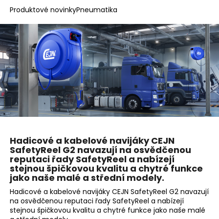
a
Produktové novinky
Pneumatika
j
í
t
?
HLEDAT
Hadicové a kabelové navijáky CEJN
SafetyReel G2 navazují na osvědčenou
D
reputaci řady SafetyReel a nabízejí
o
stejnou špičkovou kvalitu a chytré funkce
p
jako naše malé a střední modely.
o
Hadicové a kabelové navijáky CEJN SafetyReel G2 navazují
r
na osvědčenou reputaci řady SafetyReel a nabízejí
u
stejnou špičkovou kvalitu a chytré funkce jako naše malé