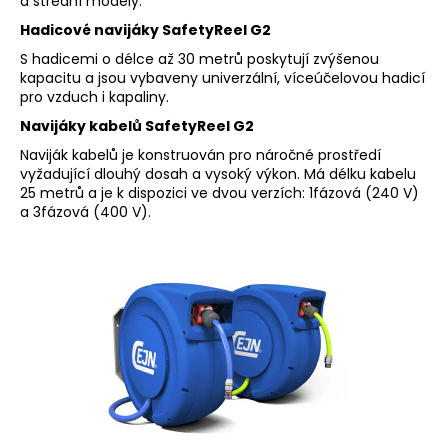
č
a střední modely.
u
Hadicové navijáky SafetyReel G2
j
S hadicemi o délce až 30 metrů poskytují zvýšenou
e
kapacitu a jsou vybaveny univerzální, víceúčelovou hadicí
m
pro vzduch i kapaliny.
e
Navijáky kabelů SafetyReel G2
Naviják kabelů je konstruován pro náročné prostředí
RYCHLOSPOJKA
vyžadující dlouhý dosah a vysoký výkon. Má délku kabelu
ESAFE
25 metrů a je k dispozici ve dvou verzích: 1fázová (240 V)
R
a 3fázová (400 V).
1/2"
VNĚJŠÍ
ZÁVIT
684,86
Kč