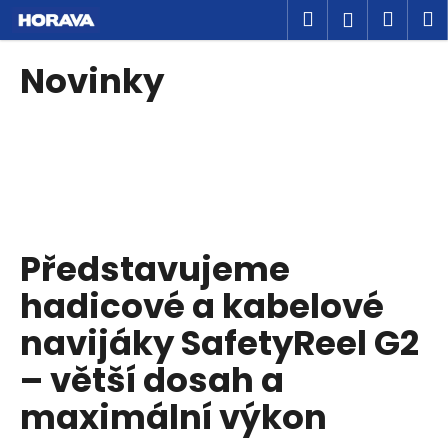
K
Přejít
Hledat
Náku
M
Přihlášen
na
o
obsah
Zpět
Zpět
košík
š
Novinky
í
C
k
o
p
o
t
ř
Představujeme
e
b
hadicové a kabelové
u
navijáky SafetyReel G2
j
e
– větší dosah a
t
maximální výkon
e
n