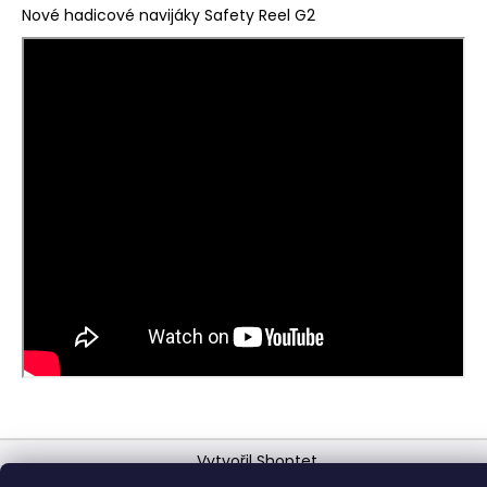
Nové hadicové navijáky Safety Reel G2
Z
Vytvořil Shoptet
á