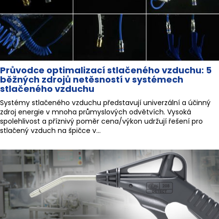
Průvodce optimalizací stlačeného vzduchu: 5
běžných zdrojů netěsností v systémech
stlačeného vzduchu
Systémy stlačeného vzduchu představují univerzální a účinný
zdroj energie v mnoha průmyslových odvětvích. Vysoká
spolehlivost a příznivý poměr cena/výkon udržují řešení pro
stlačený vzduch na špičce v...