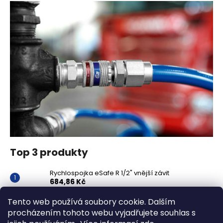
Top 3 produkty
Rychlospojka eSafe R 1/2" vnější závit
684,86 Kč
Vsuvka G 3/4" vnitřní FVMQ
Tento web používá soubory cookie. Dalším
2 750,33 Kč
procházením tohoto webu vyjadřujete souhlas s
Rychlospojka G3/4" vnitřní FVMQ