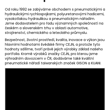
č
u
Od roku 1992 se zabýváme obchodem s pneumatickými a
j
hydraulickými rychlospojkami, polyuretanovými hadicemi,
e
vysokotlakou hydraulikou a pneumatickým nářadím.
m
Jsme dodavatelem pro řadu významných společností na
e
českém a slovenském trhu v oblasti automotive,
strojírenství, chemického a leteckého průmyslu.
Bezpečnost, životní prostředí, kvalita, inovace a výkon jsou
VSUVKA
hlavními hodnotami švédské firmy CEJN, a protože tyto
G
hodnoty sdílíme, tvoří právě jejich výrobky základ našeho
3/4"
portfolia. Kromě výrobků značky CEJN, pro kterou jsme
VNITŘNÍ
výhradním dovozcem v ČR, dodáváme také kvalitní
FVMQ
pneumatické nářadí taiwanských značek GISON a KUANI.
2
750,33
Kč