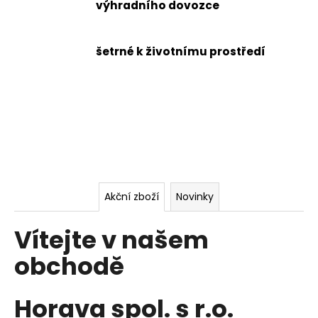
e
výhradního dovozce
a
m
j
í
šetrné k životnímu prostředí
o
t
b
?
c
h
o
HLEDAT
d
Akční zboží
Novinky
ě
D
Vítejte v našem
o
p
obchodě
o
r
Horava spol. s r.o.
u