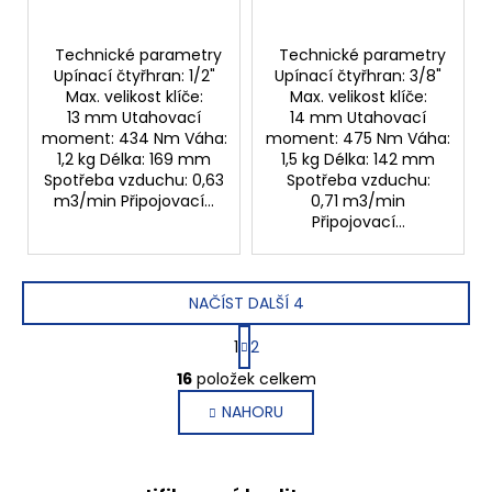
Technické parametry
Technické parametry
Upínací čtyřhran: 1/2"
Upínací čtyřhran: 3/8"
Max. velikost klíče:
Max. velikost klíče:
13 mm Utahovací
14 mm Utahovací
moment: 434 Nm Váha:
moment: 475 Nm Váha:
1,2 kg Délka: 169 mm
1,5 kg Délka: 142 mm
Spotřeba vzduchu: 0,63
Spotřeba vzduchu:
m3/min Připojovací...
0,71 m3/min
Připojovací...
NAČÍST DALŠÍ 4
S
1
2
t
O
r
16
položek celkem
v
á
NAHORU
l
n
k
á
o
d
v
a