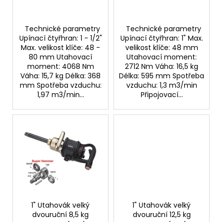
č
ů
u
j
Technické parametry
Technické parametry
e
Upínací čtyřhran: 1 - 1/2"
Upínací čtyřhran: 1" Max.
m
Max. velikost klíče: 48 -
velikost klíče: 48 mm
e
80 mm Utahovací
Utahovací moment:
moment: 4068 Nm
2712 Nm Váha: 16,5 kg
Váha: 15,7 kg Délka: 368
Délka: 595 mm Spotřeba
RYCHLOSPOJKA
mm Spotřeba vzduchu:
vzduchu: 1,3 m3/min
ESAFE
1,97 m3/min...
Připojovací...
R
1/2"
VNĚJŠÍ
ZÁVIT
684,86
Kč
1" Utahovák velký
1" Utahovák velký
dvouruční 8,5 kg
dvouruční 12,5 kg