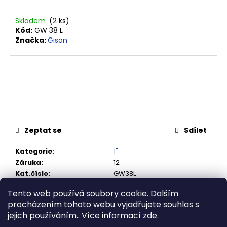
č
u
Skladem
(2 ks)
j
Kód:
GW 38 L
e
Značka:
Gison
m
e
RYCHLOSPOJKA
ESAFE
R
1/2"
VNĚJŠÍ
ZÁVIT
Zeptat se
Sdílet
684,86
Kategorie
:
1"
Kč
Záruka
:
12
Kat.číslo
:
GW38L
Tento web používá soubory cookie. Dalším
procházením tohoto webu vyjadřujete souhlas s
Popis
Související soubory (2)
jejich používáním.. Více informací
zde
.