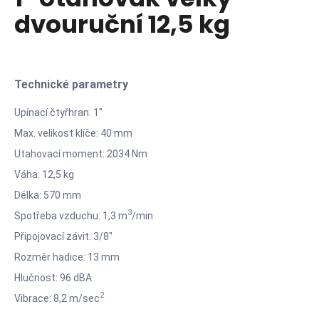
je
a
dvouruční 12,5 kg
0,0
z
j
5
í
hvězdiček.
t
Technické parametry
?
Upínací čtyřhran: 1"
Max. velikost klíče: 40 mm
Utahovací moment: 2034 Nm
HLEDAT
Váha: 12,5 kg
Délka: 570 mm
3
Spotřeba vzduchu: 1,3 m
/min
D
Připojovací závit: 3/8"
o
p
Rozměr hadice: 13 mm
o
Hlučnost: 96 dBA
r
2
Vibrace: 8,2 m/sec
u