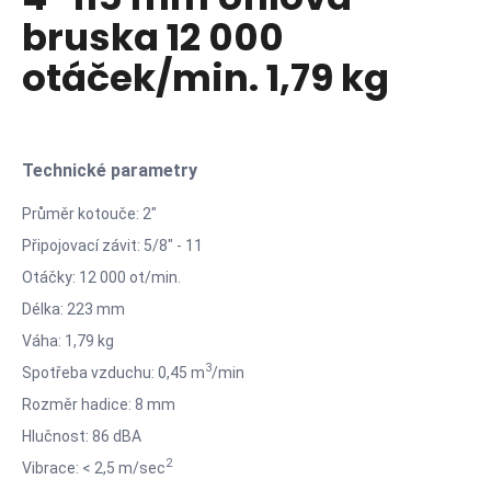
je
a
bruska 12 000
0,0
z
j
otáček/min. 1,79 kg
5
í
hvězdiček.
t
?
Technické parametry
Průměr kotouče: 2"
Připojovací závit: 5/8" - 11
HLEDAT
Otáčky: 12 000 ot/min.
Délka: 223 mm
Váha: 1,79 kg
D
o
3
Spotřeba vzduchu: 0,45 m
/min
p
Rozměr hadice: 8 mm
o
Hlučnost: 86 dBA
r
u
2
Vibrace: < 2,5 m/sec