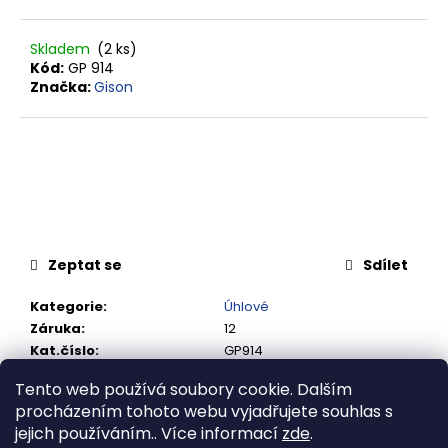
č
u
j
Skladem
(2 ks)
e
Kód:
GP 914
Značka:
Gison
m
e
RYCHLOSPOJKA
ESAFE
R
1/2"
VNĚJŠÍ
ZÁVIT
Zeptat se
Sdílet
684,86
Kč
Kategorie
:
Úhlové
Záruka
:
12
Kat.číslo
:
GP914
Tento web používá soubory cookie. Dalším
procházením tohoto webu vyjadřujete souhlas s
Popis
Související soubory (2)
jejich používáním.. Více informací
zde
.