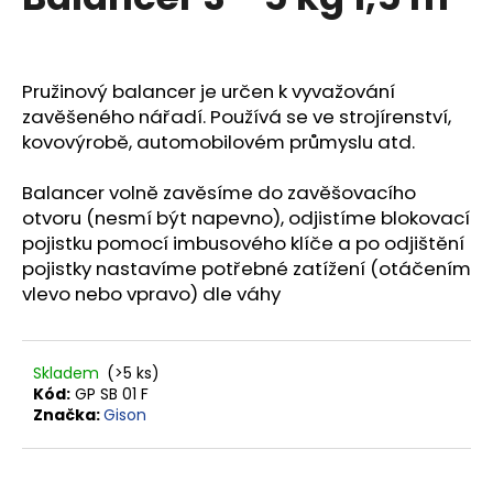
je
a
0,0
z
j
5
í
hvězdiček.
Pružinový balancer je určen k vyvažování
t
zavěšeného nářadí. Používá se ve strojírenství,
?
kovovýrobě, automobilovém průmyslu atd.
Balancer volně zavěsíme do zavěšovacího
otvoru (nesmí být napevno), odjistíme blokovací
pojistku pomocí imbusového klíče a po odjištění
HLEDAT
pojistky nastavíme potřebné zatížení (otáčením
vlevo nebo vpravo) dle váhy
D
o
Skladem
(>5 ks)
Kód:
GP SB 01 F
p
Značka:
Gison
o
r
u