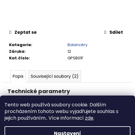
č
u
j
e
m
Zeptat se
Sdílet
e
Kategorie
:
Balancéry
RYCHLOSPOJKA
Záruka
:
12
ESAFE
Kat.číslo
:
GPSB01F
R
1/2"
VNĚJŠÍ
Popis
Související soubory (2)
ZÁVIT
684,86
Kč
Technické parametry
Kapacita: 3 - 5 kg
Tento web používá soubory cookie. Dalším
Délka lanka: 1,5 m
procházením tohoto webu vyjadřujete souhlas s
Váha: 0,81 kg
jejich používáním.. Více informací
zde
.
Průměr lanka: 3,2 mm
Nastavení