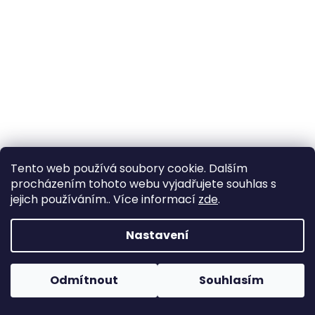
a
j
í
t
?
HLEDAT
Tento web používá soubory cookie. Dalším
procházením tohoto webu vyjadřujete souhlas s
jejich používáním.. Více informací
zde
.
D
Nastavení
o
p
o
Odmítnout
Souhlasím
r
u