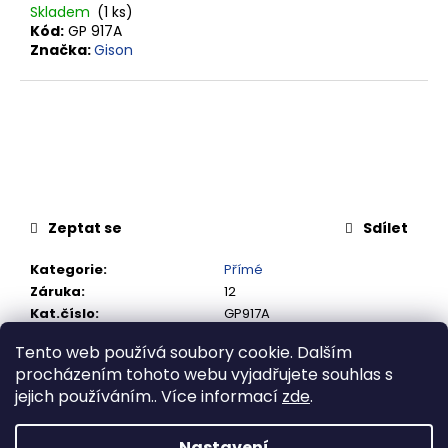
č
Skladem
(1 ks)
u
Kód:
GP 917A
j
Značka:
Gison
e
m
e
RYCHLOSPOJKA
ESAFE
R
1/2"
Zeptat se
Sdílet
VNĚJŠÍ
ZÁVIT
Kategorie
:
Přímé
684,86
Záruka
:
12
Kč
Kat.číslo
:
GP917A
Tento web používá soubory cookie. Dalším
procházením tohoto webu vyjadřujete souhlas s
Popis
Související soubory (1)
jejich používáním.. Více informací
zde
.
Popis produktu není dostupný
Nastavení