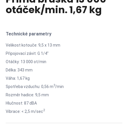
je
a
otáček/min. 1,67 kg
0,0
z
j
5
í
hvězdiček.
t
Technické parametry
?
Velikost kotouče: 9,5 x 13 mm
Připojovací závit: G 1/4"
Otáčky: 13 000 ot/min
HLEDAT
Délka: 343 mm
Váha: 1,67 kg
3
Spotřeba vzduchu: 0,56 m
/min
D
Rozměr hadice: 9,5 mm
o
p
Hlučnost: 87 dBA
o
2
Vibrace: < 2,5 m/sec
r
u