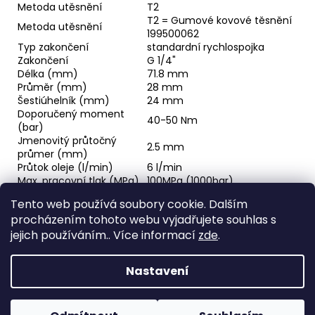
Metoda utěsnění
T2
T2 = Gumové kovové těsnění
Metoda utěsnění
199500062
Typ zakončení
standardní rychlospojka
Zakončení
G 1/4"
Délka (mm)
71.8 mm
Průměr (mm)
28 mm
Šestiúhelník (mm)
24 mm
Doporučený moment
40-50 Nm
(bar)
Jmenovitý průtočný
2.5 mm
průmer (mm)
Průtok oleje (l/min)
6 l/min
Max. pracovní tlak (MPa)
100MPa (1000bar)
Min. tlak roztržení (MPa)
260 MPa
Tento web používá soubory cookie. Dalším
Minimální teplota (°C)
-30°C (-22°F)
procházením tohoto webu vyjadřujete souhlas s
Maximální teplota (°C)
100°C (212°F)
Hlavní materiál
Ocel kalená
jejich používáním.. Více informací
zde
.
Povrchová úprava
Zinek
Materiál těsnění
NBR
Nastavení
Z
Vytvořil Shoptet
á