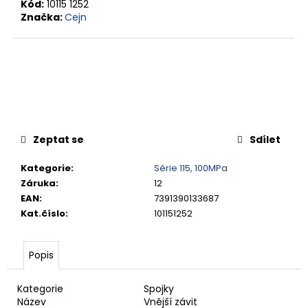
č
Kód:
10115 1252
u
Značka:
Cejn
j
e
m
e
VSUVKA
G
Zeptat se
Sdílet
3/4"
VNITŘNÍ
FVMQ
Kategorie
:
Série 115, 100MPa
2
Záruka
:
12
750,33
EAN
:
7391390133687
Kč
Kat.číslo
:
101151252
Popis
Kategorie
Spojky
Název
Vnější závit