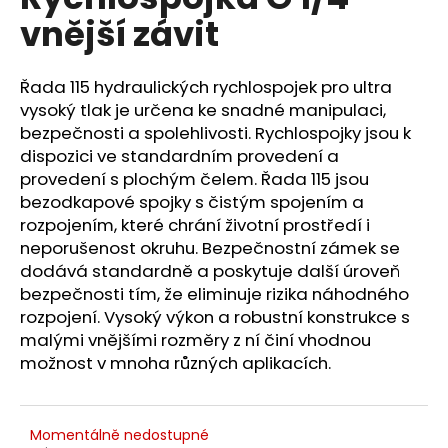
je
a
vnější závit
0,0
z
j
5
í
hvězdiček.
Řada 115 hydraulických rychlospojek pro ultra
t
vysoký tlak je určena ke snadné manipulaci,
?
bezpečnosti a spolehlivosti. Rychlospojky jsou k
dispozici ve standardním provedení a
provedení s plochým čelem. Řada 115 jsou
bezodkapové spojky s čistým spojením a
rozpojením, které chrání životní prostředí i
HLEDAT
neporušenost okruhu. Bezpečnostní zámek se
dodává standardně a poskytuje další úroveň
bezpečnosti tím, že eliminuje rizika náhodného
rozpojení. Vysoký výkon a robustní konstrukce s
D
o
malými vnějšími rozměry z ní činí vhodnou
p
možnost v mnoha různých aplikacích.
o
r
u
Momentálně nedostupné