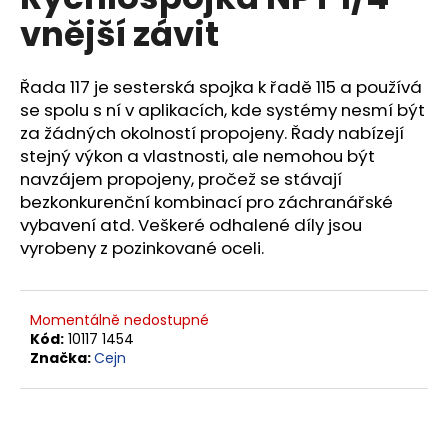
je
a
vnější závit
0,0
z
j
5
í
hvězdiček.
Řada 117 je sesterská spojka k řadě 115 a používá
t
se spolu s ní v aplikacích, kde systémy nesmí být
?
za žádných okolností propojeny. Řady nabízejí
stejný výkon a vlastnosti, ale nemohou být
navzájem propojeny, pročež se stávají
bezkonkurenční kombinací pro záchranářské
vybavení atd. Veškeré odhalené díly jsou
HLEDAT
vyrobeny z pozinkované oceli.
D
Momentálně nedostupné
o
Kód:
10117 1454
Značka:
Cejn
p
o
r
u