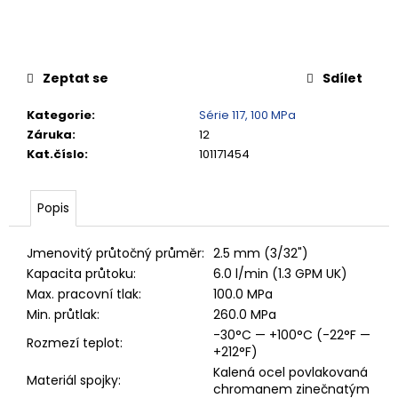
č
u
j
e
m
Zeptat se
Sdílet
e
Kategorie
:
Série 117, 100 MPa
Záruka
:
12
RYCHLOSPOJKA
Kat.číslo
:
101171454
G3/4"
VNITŘNÍ
FVMQ
Popis
4
420,13
Kč
Jmenovitý průtočný průměr:
2.5 mm (3/32")
Kapacita průtoku:
6.0 l/min (1.3 GPM UK)
Max. pracovní tlak:
100.0 MPa
Min. průtlak:
260.0 MPa
-30°C — +100°C (-22°F —
Rozmezí teplot:
+212°F)
Kalená ocel povlakovaná
Materiál spojky:
chromanem zinečnatým