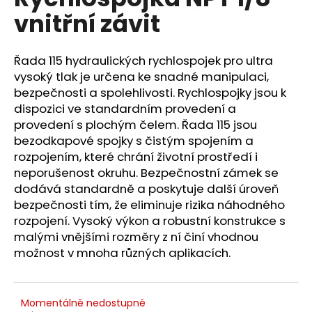
je
a
vnitřní závit
0,0
z
j
5
í
hvězdiček.
Řada 115 hydraulických rychlospojek pro ultra
t
vysoký tlak je určena ke snadné manipulaci,
?
bezpečnosti a spolehlivosti. Rychlospojky jsou k
dispozici ve standardním provedení a
provedení s plochým čelem. Řada 115 jsou
bezodkapové spojky s čistým spojením a
rozpojením, které chrání životní prostředí i
HLEDAT
neporušenost okruhu. Bezpečnostní zámek se
dodává standardně a poskytuje další úroveň
bezpečnosti tím, že eliminuje rizika náhodného
rozpojení. Vysoký výkon a robustní konstrukce s
D
o
malými vnějšími rozměry z ní činí vhodnou
p
možnost v mnoha různých aplikacích.
o
r
u
Momentálně nedostupné