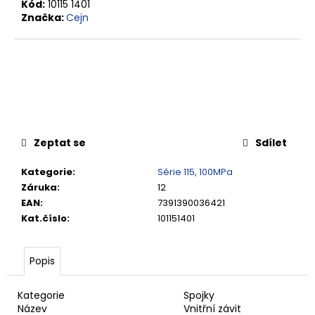
č
Kód:
10115 1401
u
Značka:
Cejn
j
e
m
e
VSUVKA
G
Zeptat se
Sdílet
3/4"
VNITŘNÍ
FVMQ
Kategorie
:
Série 115, 100MPa
2
Záruka
:
12
750,33
EAN
:
7391390036421
Kč
Kat.číslo
:
101151401
Popis
Kategorie
Spojky
Název
Vnitřní závit