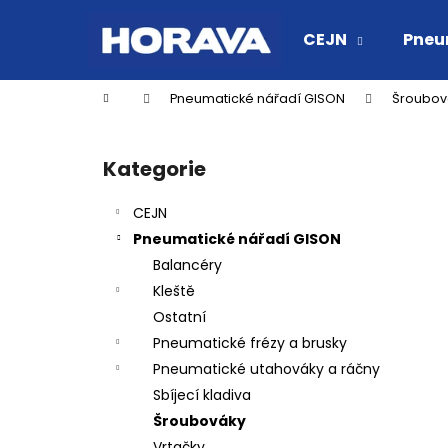
K
Přejít
na
o
CEJN
Pneu
obsah
Zpět
Zpět
š
do
do
í
Domů
Pneumatické nářadí GISON
Šroubov
k
obchodu
obchodu
P
o
Kategorie
Přeskočit
s
kategorie
t
CEJN
r
Pneumatické nářadí GISON
a
Balancéry
n
Kleště
n
Ostatní
í
Pneumatické frézy a brusky
p
Pneumatické utahováky a ráčny
a
Sbíjecí kladiva
n
Šroubováky
RYCHLOSPOJKA ESAFE R 1/2" VNĚJŠÍ
e
Vrtačky