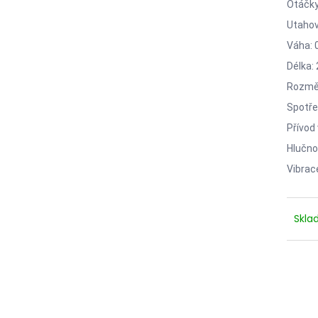
Otáčky
2 750,33 Kč
4 420,13 Kč
Utahov
Váha: 
Délka:
Rozměr
Spotře
Přívod
Hlučno
Vibrac
Skl