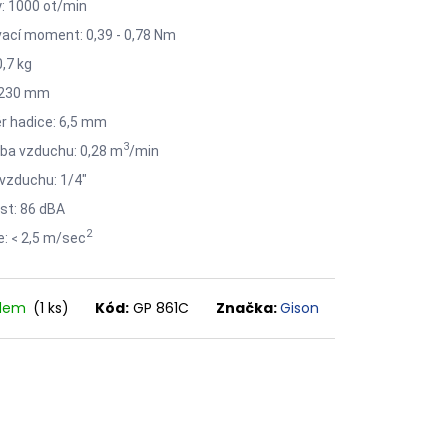
: 1000 ot/min
ací moment: 0,39 - 0,78 Nm
0,7 kg
 230 mm
 hadice: 6,5 mm
3
ba vzduchu: 0,28 m
/min
 vzduchu: 1/4"
st: 86 dBA
2
e:
2,5
m/sec
<
adem
(1 ks)
Kód:
GP 861C
Značka:
Gison