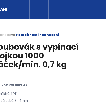
Hledat
Přihlášení
Nákupní
UANI
Tipy a rady
Kontakty
Obchodní po
košík
rné
odnoceno
Podrobnosti hodnocení
cení
oubovák s vypínací
ktu
ojkou 1000
áček/min. 0,7 kg
ček.
ické parametry
ní bitů: 1/4"
st šroubů: 3 - 4 mm
G3/4" VNITŘNÍ FVMQ