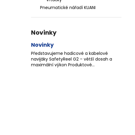
ZÁVIT
l
Pneumatické nářadí KUANI
684,86 Kč
Novinky
Novinky
Představujeme hadicové a kabelové
navijáky SafetyReel G2 – větší dosah a
maximální výkon Produktové...