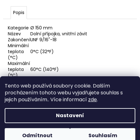
č
u
Popis
j
e
m
Kategorie
Ø 150 mm
Název
Dolní přípojka, vnitřní závit
e
Zakončení
UNF 9/16"-18
Minimální
teplota
0°C (32°F)
RYCHLOSPOJKA
(°C)
ESAFE
Maximální
R
1/2"
teplota
60°C (140°F)
VNĚJŠÍ
(°C)
ZÁVIT
Hlavní
Nerezová ocel
Tento web používá soubory cookie. Dalším
materiál
684,86
procházením tohoto webu vyjadřujete souhlas s
Nerez ocel AISI 316 a AISI 304. Čelo číselníku z
Kč
Popis
hliníku s černým odstupňováním. Ručička z
jejich používáním.. Více informací
zde
.
materiálu
hliníku nebo nerez oceli. Těsnění z
polychloroprenu. Okénko z plexiskla.
Nastavení
Z
Vytvořil Shoptet
á
Odmítnout
Souhlasím
Copyright 2026
Horava
. Všechna práva vyhrazena.