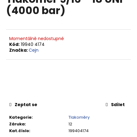
je
a
(4000 bar)
0,0
z
j
5
í
hvězdiček.
t
?
Momentálně nedostupné
Kód:
19940 4174
Značka:
Cejn
HLEDAT
D
o
Zeptat se
Sdílet
p
o
Kategorie
:
Tlakoměry
r
Záruka
:
12
u
Kat.číslo
:
199404174