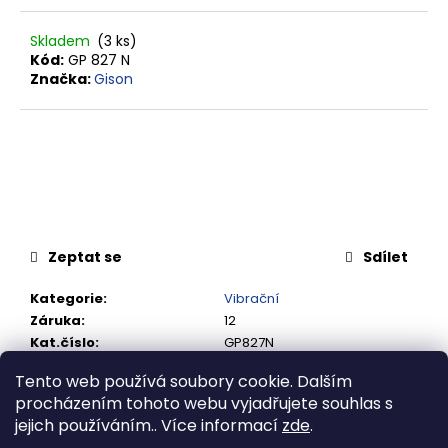
č
u
Skladem
(3 ks)
j
Kód:
GP 827 N
e
Značka:
Gison
m
e
VSUVKA
G
3/4"
VNITŘNÍ
FVMQ
Zeptat se
Sdílet
2
750,33
Kategorie
:
Vibrační
Kč
Záruka
:
12
Kat.číslo
:
GP827N
Tento web používá soubory cookie. Dalším
procházením tohoto webu vyjadřujete souhlas s
Popis
jejich používáním.. Více informací
zde
.