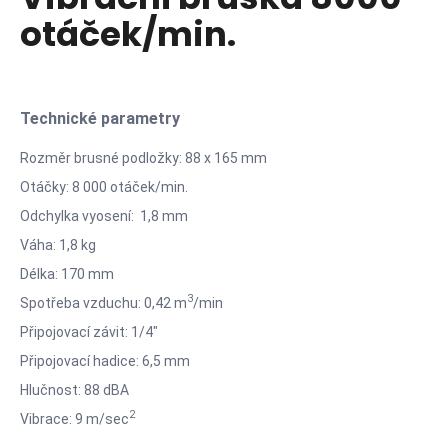
je
a
otáček/min.
0,0
z
j
5
í
hvězdiček.
t
Technické parametry
?
Rozměr brusné podložky: 88 x 165 mm
Otáčky: 8 000 otáček/min.
Odchylka vyosení: 1,8 mm
HLEDAT
Váha: 1,8 kg
Délka: 170 mm
3
Spotřeba vzduchu: 0,42 m
/min
D
Připojovací závit: 1/4"
o
p
Připojovací hadice: 6,5 mm
o
Hlučnost: 88 dBA
r
2
Vibrace: 9 m/sec
u