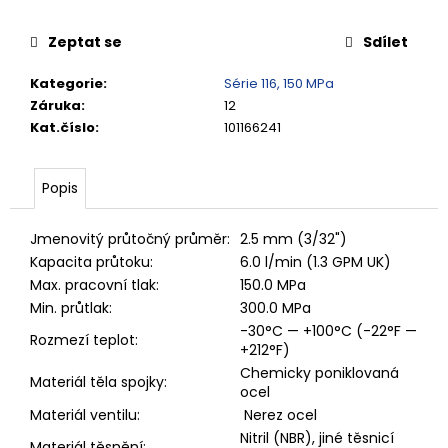
č
u
Zeptat se
Sdílet
j
e
Kategorie
:
Série 116, 150 MPa
m
Záruka
:
12
e
Kat.číslo
:
101166241
RYCHLOSPOJKA
ESAFE
Popis
R
1/2"
VNĚJŠÍ
Jmenovitý průtočný průměr:
2.5 mm (3/32")
ZÁVIT
Kapacita průtoku:
6.0 l/min (1.3 GPM UK)
684,86
Max. pracovní tlak:
150.0 MPa
Kč
Min. průtlak:
300.0 MPa
-30°C — +100°C (-22°F —
Rozmezí teplot:
+212°F)
Chemicky poniklovaná
Materiál těla spojky:
ocel
Materiál ventilu:
Nerez ocel
Nitril (NBR), jiné těsnicí
Materiál těsnění: