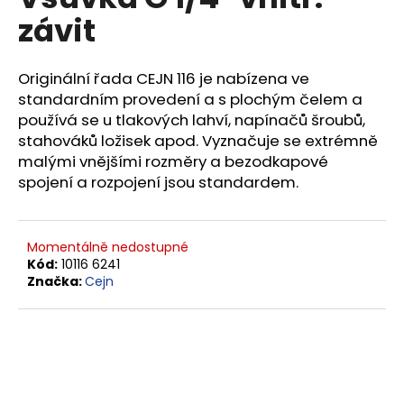
je
a
závit
0,0
z
j
5
í
hvězdiček.
Originální řada CEJN 116 je nabízena ve
t
standardním provedení a s plochým čelem a
?
používá se u tlakových lahví, napínačů šroubů,
stahováků ložisek apod. Vyznačuje se extrémně
malými vnějšími rozměry a bezodkapové
spojení a rozpojení jsou standardem.
HLEDAT
Momentálně nedostupné
Kód:
10116 6241
Značka:
Cejn
D
o
p
o
r
u