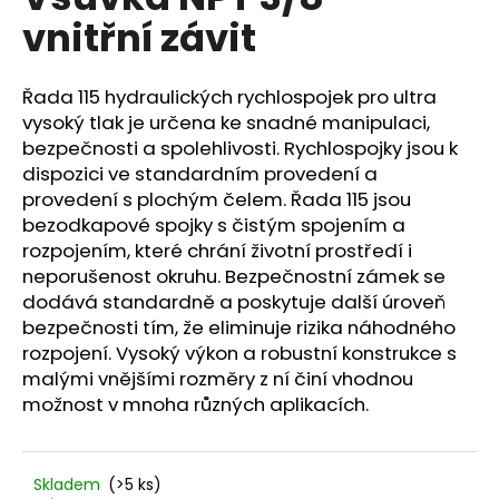
je
a
vnitřní závit
0,0
z
j
5
í
hvězdiček.
Řada 115 hydraulických rychlospojek pro ultra
t
vysoký tlak je určena ke snadné manipulaci,
?
bezpečnosti a spolehlivosti. Rychlospojky jsou k
dispozici ve standardním provedení a
provedení s plochým čelem. Řada 115 jsou
bezodkapové spojky s čistým spojením a
rozpojením, které chrání životní prostředí i
HLEDAT
neporušenost okruhu. Bezpečnostní zámek se
dodává standardně a poskytuje další úroveň
bezpečnosti tím, že eliminuje rizika náhodného
rozpojení. Vysoký výkon a robustní konstrukce s
D
o
malými vnějšími rozměry z ní činí vhodnou
p
možnost v mnoha různých aplikacích.
o
r
u
Skladem
(>5 ks)