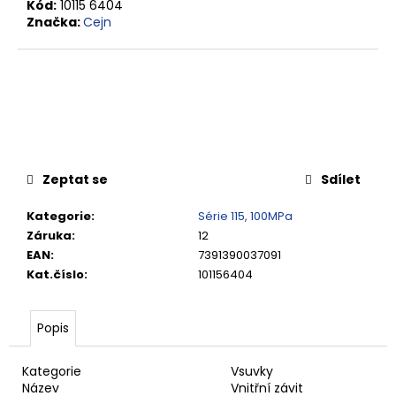
č
Kód:
10115 6404
u
Značka:
Cejn
j
e
m
e
RYCHLOSPOJKA
ESAFE
Zeptat se
Sdílet
R
1/2"
VNĚJŠÍ
Kategorie
:
Série 115, 100MPa
ZÁVIT
Záruka
:
12
684,86
EAN
:
7391390037091
Kč
Kat.číslo
:
101156404
Popis
Kategorie
Vsuvky
Název
Vnitřní závit