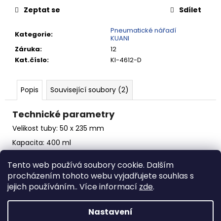
č
Zeptat se
Sdílet
u
j
Pneumatické nářadí
e
Kategorie
:
KUANI
m
Záruka
:
12
e
Kat.číslo
:
KI-4612-D
RYCHLOSPOJKA
Popis
Související soubory (2)
G3/4"
VNITŘNÍ
FVMQ
Technické parametry
4
Velikost tuby: 50 x 235 mm
420,13
Kč
Kapacita: 400 ml
Délka: 335 mm
Tento web používá soubory cookie. Dalším
Připojovací závit: 1/4"
procházením tohoto webu vyjadřujete souhlas s
Rozměr hadice: 6,5 mm
jejich používáním.. Více informací
zde
.
Váha: 0,84 kg
Nastavení