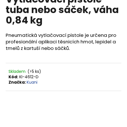
je
a
tuba nebo sáček, váha
0,0
z
j
0,84 kg
5
í
hvězdiček.
t
Pneumatická vytlačovací pistole je určena pro
?
profesionální aplikaci těsnicích hmot, lepidel a
tmelů z kartuší nebo sáčků.
HLEDAT
Skladem
(>5 ks)
Kód:
KI-4612-D
Značka:
Kuani
D
o
p
o
r
u