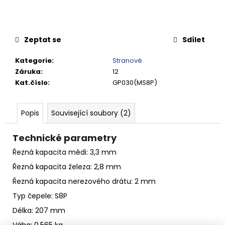
č
u
j
e
Zeptat se
Sdílet
m
e
Kategorie
:
Stranové
Záruka
:
12
Kat.číslo
:
GP030(MS8P)
RYCHLOSPOJKA
ESAFE
R
1/2"
Popis
Související soubory (2)
VNĚJŠÍ
ZÁVIT
Technické parametry
684,86
Kč
Řezná kapacita mědi: 3,3 mm
Řezná kapacita železa: 2,8 mm
Řezná kapacita nerezového drátu: 2 mm
Typ čepele: S8P
Délka: 207 mm
Váha: 0,565 kg