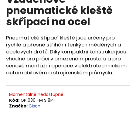
je
a
pneumatické kleště
0,0
z
j
skřípací na ocel
5
í
hvězdiček.
t
Pneumatické štípací kleště jsou určeny pro
?
rychlé a přesné stříhání tenkých měděných a
ocelových drátů. Díky kompaktní konstrukci jsou
vhodné pro práci v omezeném prostoru a pro
sériové montážní operace v elektrotechnickém,
HLEDAT
automobilovém a strojírenském průmyslu.
Momentálně nedostupné
D
Kód:
GP 030 -M S 8P-
o
Značka:
Gison
p
o
r
u