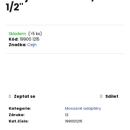
1/2"
0,0
a
z
j
5
hvězdiček.
í
t
Skladem
(>5 ks)
?
Kód:
19900 1215
Značka:
Cejn
HLEDAT
D
Zeptat se
Sdílet
o
p
Kategorie
:
Mosazné adaptéry
o
Záruka
:
12
r
Kat.číslo
:
199001215
u