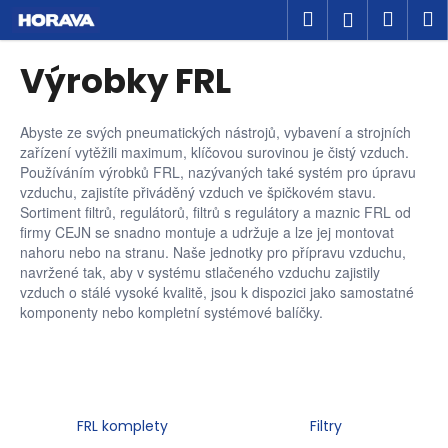
K
Přejít
Hledat
Náku
M
Přihlášen
na
o
obsah
Zpět
Zpět
košík
š
Výrobky FRL
í
C
k
o
Abyste ze svých pneumatických nástrojů, vybavení a strojních
zařízení vytěžili maximum, klíčovou surovinou je čistý vzduch.
p
Používáním výrobků FRL, nazývaných také systém pro úpravu
o
vzduchu, zajistíte přiváděný vzduch ve špičkovém stavu.
t
Sortiment filtrů, regulátorů, filtrů s regulátory a maznic FRL od
firmy CEJN se snadno montuje a udržuje a lze jej montovat
ř
nahoru nebo na stranu. Naše jednotky pro přípravu vzduchu,
e
navržené tak, aby v systému stlačeného vzduchu zajistily
b
vzduch o stálé vysoké kvalitě, jsou k dispozici jako samostatné
u
komponenty nebo kompletní systémové balíčky.
j
e
t
e
FRL komplety
Filtry
n