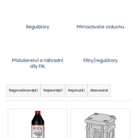
a
j
í
Regulátory
Přimazávače vzduchu
t
?
Příslušenství a náhradní
Filtry/regulátory
díly FRL
HLEDAT
Ř
a
Nejprodávanější
Nejlevnější
Nejdražší
Abecedně
D
z
o
e
V
p
n
ý
o
í
r
p
p
u
i