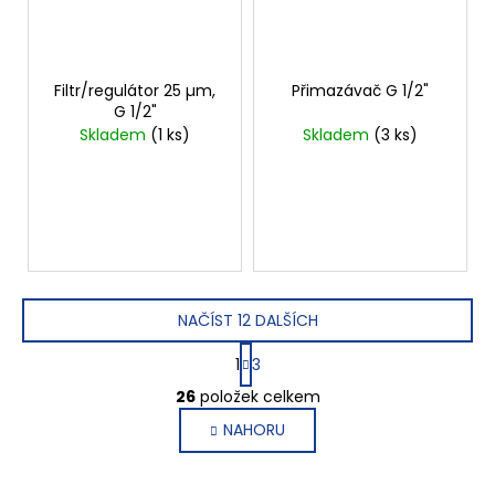
Filtr/regulátor 25 µm,
Přimazávač G 1/2"
G 1/2"
Skladem
(1 ks)
Skladem
(3 ks)
NAČÍST 12 DALŠÍCH
S
1
3
t
O
r
26
položek celkem
v
á
NAHORU
l
n
k
á
o
d