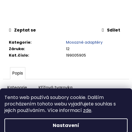
č
u
j
e
m
Zeptat se
Sdílet
e
Kategorie
:
Mosazné adaptéry
Záruka
:
12
VSUVKA
G
Kat.číslo
:
199005905
3/4"
VNITŘNÍ
FVMQ
Popis
2
750,33
Kategorie
Křížová tvarovka
Kč
Vnitřní závit/vnitřní závit/vnitřní
Název
Tento web používá soubory cookie. Dalším
závit/vnitřní závit
procházením tohoto webu vyjadřujete souhlas s
Zakončení 1
G 1/4"
jejich používáním.. Více informací
zde
.
Hlavní materiál
Mosaz
Povrchová
Nikl
úprava
Nastavení