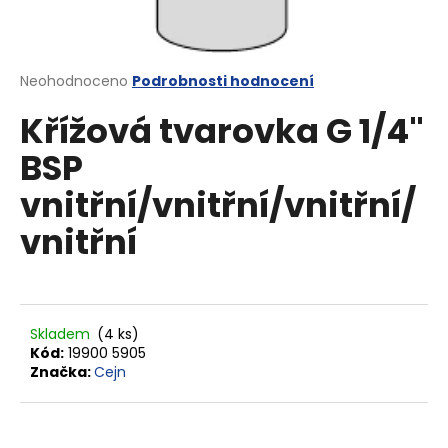
a
j
í
Průměrné
Neohodnoceno
Podrobnosti hodnocení
t
hodnocení
Křížová tvarovka G 1/4"
produktu
?
je
BSP
0,0
z
vnitřní/vnitřní/vnitřní/
5
hvězdiček.
vnitřní
HLEDAT
D
Skladem
(4 ks)
o
Kód:
19900 5905
p
Značka:
Cejn
o
r
u