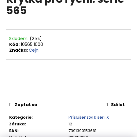
je
a
565
0,0
z
j
5
í
hvězdiček.
t
?
Skladem
(2 ks)
Kód:
10565 1000
Značka:
Cejn
HLEDAT
D
o
Zeptat se
Sdílet
p
o
Kategorie
:
Příslušenství k sérii X
r
Záruka
:
12
u
EAN
:
7391390153661