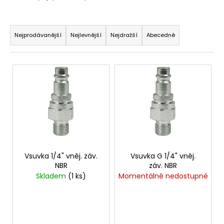
a
Ř
j
a
í
Nejprodávanější
Nejlevnější
Nejdražší
Abecedně
z
t
e
?
V
n
ý
í
p
p
i
r
HLEDAT
s
o
p
d
r
u
o
Vsuvka 1/4" vněj. záv.
Vsuvka G 1/4" vněj.
D
k
NBR
záv. NBR
d
o
Skladem
(1 ks)
Momentálně nedostupné
t
p
u
ů
o
k
r
t
u
ů