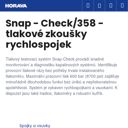
K
Přejít
Hledat
Náku
M
Přihlášen
na
o
obsah
Zpět
Zpět
košík
š
Snap - Check/358 -
í
C
tlakové zkoušky
k
o
rychlospojek
p
o
Tlakový testovací systém Snap-Check provádí snadné
t
monitorování a diagnostiku kapalinových systémů. Identifikuje
ř
provozní tlakové rázy bez potřeby trvale instalovaného
e
tlakoměru. Maximální pracovní tlak 600 bar (8700 psi) zajišťuje
b
mimořádně dlouhodobou funkci bez úniků a nepřekonatelnou
spolehlivost. Systém je vybaven rychlospojkami a vsuvkami. K
u
dispozici jsou také hadice, tlakoměry a robustní kufřík.
j
e
t
e
Spojky a vsuvky
n