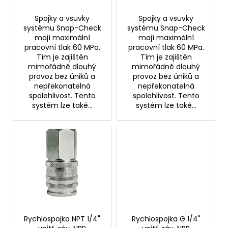
č
u
Spojky a vsuvky
Spojky a vsuvky
j
systému Snap-Check
systému Snap-Check
e
mají maximální
mají maximální
m
pracovní tlak 60 MPa.
pracovní tlak 60 MPa.
e
Tím je zajištěn
Tím je zajištěn
mimořádně dlouhý
mimořádně dlouhý
provoz bez úniků a
provoz bez úniků a
nepřekonatelná
nepřekonatelná
VSUVKA
G
spolehlivost. Tento
spolehlivost. Tento
3/4"
systém lze také...
systém lze také...
VNITŘNÍ
FVMQ
2
750,33
Kč
Rychlospojka NPT 1/4"
Rychlospojka G 1/4"