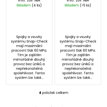
vnitř. záv. NBR
vnitř. záv. NBR
Skladem
(4 ks)
Skladem
(>5 ks)
Spojky a vsuvky
Spojky a vsuvky
systému Snap-Check
systému Snap-Check
mají maximální
mají maximální
pracovní tlak 60 MPa.
pracovní tlak 60 MPa.
Tím je zajištěn
Tím je zajištěn
mimořádně dlouhý
mimořádně dlouhý
provoz bez úniků a
provoz bez úniků a
nepřekonatelná
nepřekonatelná
spolehlivost. Tento
spolehlivost. Tento
systém lze také...
systém lze také...
4
položek celkem
O
v
l