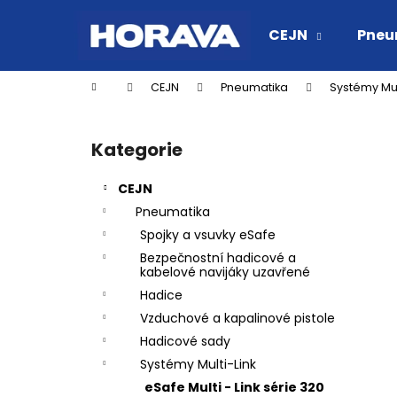
K
Přejít
na
o
CEJN
Pneu
obsah
Zpět
Zpět
š
do
do
í
Domů
CEJN
Pneumatika
Systémy Mul
k
obchodu
obchodu
P
o
Kategorie
Přeskočit
s
kategorie
t
CEJN
r
Pneumatika
a
Spojky a vsuvky eSafe
n
Bezpečnostní hadicové a
n
kabelové navijáky uzavřené
í
Hadice
p
Vzduchové a kapalinové pistole
a
Hadicové sady
n
Systémy Multi-Link
RYCHLOSPOJKA ESAFE R 1/2" VNĚJŠÍ
e
eSafe Multi - Link série 320