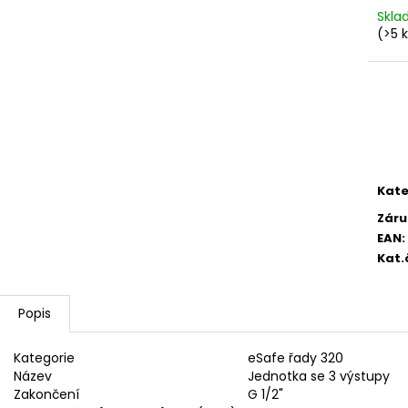
2 750,33 Kč
4 420,13 Kč
Skl
(>5 
Kate
Záru
EAN
:
Kat.
Popis
Kategorie
eSafe řady 320
Název
Jednotka se 3 výstupy
Zakončení
G 1/2"