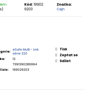
adem
Kód:
19902
Značka:
ks)
9203
Cejn
Tisk
eSafe Multi - Link
gorie
:
série 320
Zeptat se
ka
:
12
Sdílet
7391390286994
číslo
:
199029203