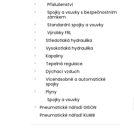
ZÁVIT
l
Příslušenství
684,86 Kč
Spojky a vsuvky s bezpečnostním
zámkem
Standardní spojky a vsuvky
Výrobky FRL
Středotlaká hydraulika
Vysokotlaká hydraulika
Kapaliny
Tepelná regulace
Dýchací vzduch
Vícenásobné a automatické
spojky
Plyny
Spojky a vsuvky
Pneumatické nářadí GISON
Pneumatické nářadí KUANI