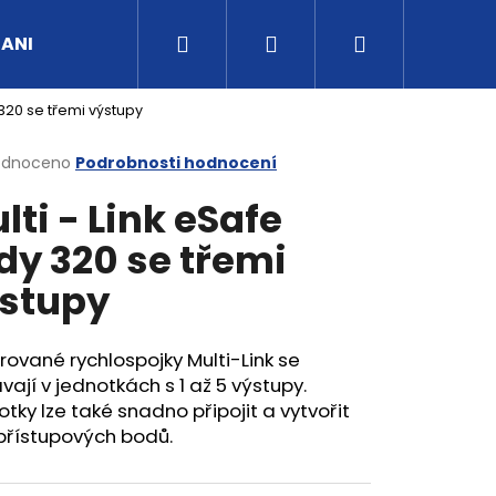
Hledat
Přihlášení
Nákupní
UANI
Tipy a rady
Kontakty
Obchodní po
 320 se třemi výstupy
košík
rné
odnoceno
Podrobnosti hodnocení
cení
lti - Link eSafe
ktu
dy 320 se třemi
stupy
ček.
rované rychlospojky Multi-Link se
ají v jednotkách s 1 až 5 výstupy.
tky lze také snadno připojit a vytvořit
přístupových bodů.
G3/4" VNITŘNÍ FVMQ