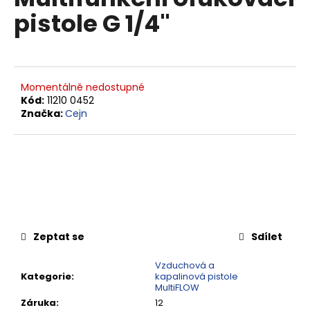
je
a
pistole G 1/4"
0,0
z
j
5
í
hvězdiček.
t
?
Momentálně nedostupné
Kód:
11210 0452
Značka:
Cejn
HLEDAT
D
o
Zeptat se
Sdílet
p
o
Vzduchová a
Kategorie
:
kapalinová pistole
r
MultiFLOW
u
Záruka
:
12