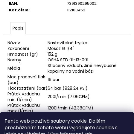
č
EAN
:
7391390295002
u
Kat.číslo
:
112100452
j
e
m
Popis
e
Název
Nastavitelná tryska
Zakončení
Mosaz G 1/4"
VSUVKA
Hmotnost (gr)
152 g
G
Normy
OSHA STD 01-13-001
3/4"
Stlačený vzduch, Jiné nevýbušné
VNITŘNÍ
Média
kapaliny na vodní bázi
FVMQ
Max. pracovní tlak
2
16 bar
(bar)
750,33
Tlak roztržení (bar)
64 bar (928.24 PSI)
Kč
Průtok vzduchu
200l/min (7.06CFM)
min (l/min)
Průtok vzduchu
1200l/min (42.38CFM)
max (l/min)
Minimální teplota
-20°C (-4°F)
Tento web používá soubory cookie. Dalším
(°C)
procházením tohoto webu vyjadřujete souhlas s
Maximální teplota
60°C (140°F)
(°C)