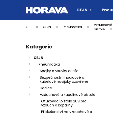
K
Přejít
na
o
CEJN
Pneu
obsah
Zpět
Zpět
š
do
do
í
Vzduchové 
Domů
CEJN
Pneumatika
k
obchodu
obchodu
pistole
P
o
Kategorie
Přeskočit
s
kategorie
t
CEJN
r
Pneumatika
a
Spojky a vsuvky eSafe
n
Bezpečnostní hadicové a
n
kabelové navijáky uzavřené
í
Hadice
p
Vzduchové a kapalinové pistole
a
Ofukovací pistole 209 pro
vzduch a kapaliny
n
RYCHLOSPOJKA ESAFE R 1/2" VNĚJŠÍ
Příslušenství na vzduchové a