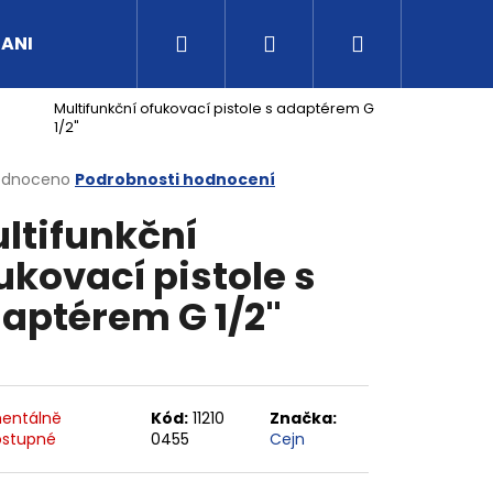
Hledat
Přihlášení
Nákupní
UANI
Tipy a rady
Kontakty
Obchodní po
Multifunkční ofukovací pistole s adaptérem G
košík
1/2"
rné
odnoceno
Podrobnosti hodnocení
cení
ltifunkční
ktu
ukovací pistole s
aptérem G 1/2"
ček.
entálně
Kód:
11210
Značka:
stupné
0455
Cejn
G3/4" VNITŘNÍ FVMQ