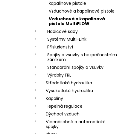
ZÁVIT
e
kapalinové pistole
684,86 Kč
l
Vzduchové a kapalinové pistole
Vzduchová a kapalinová
pistole MultiFLOW
Hadicové sady
Systémy Multi-Link
Příslušenství
Spojky a vsuvky s bezpečnostním
zámkem
Standardní spojky a vsuvky
Výrobky FRL
Středotlaká hydraulika
Vysokotlaká hydraulika
Kapaliny
Tepelná regulace
Dýchací vzduch
Vícenásobné a automatické
spojky