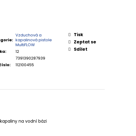
Tisk
Vzduchová a
gorie
:
kapalinová pistole
Zeptat se
MultiFLOW
Sdílet
ka
:
12
7391390287939
číslo
:
112100455
kapaliny na vodní bázi