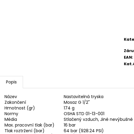
2 750,33 Kč
4 420,13 Kč
Kate
Záru
EAN
:
Kat.
Popis
Název
Nastavitelná tryska
Zakončení
Mosaz G 1/2"
Hmotnost (gr)
174 g
Normy
OSHA STD 01-13-001
Média
Stlačený vzduch, Jiné nevýbušné 
Max. pracovní tlak (bar)
16 bar
Tlak roztržení (bar)
64 bar (928.24 PSI)