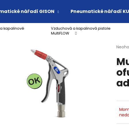
matické nářadí GISON
Pneumatické nářadí K
a kapalinové
Vzduchová a kapalinová pistole
Co potřebujete najít?
MultiFLOW
Průmě
Neoh
hodno
HLEDAT
Mu
produ
je
of
0,0
z
Doporučujeme
ad
5
hvězdi
Mom
nedo
VSUVKA G 3/4" VNITŘNÍ FVMQ
RYCHLOSPOJKA 