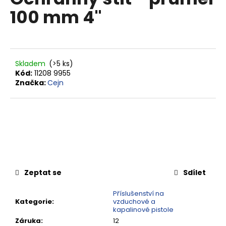
je
a
100 mm 4"
0,0
z
j
5
í
hvězdiček.
t
?
Skladem
(>5 ks)
Kód:
11208 9955
Značka:
Cejn
HLEDAT
D
o
Zeptat se
Sdílet
p
o
Příslušenství na
Kategorie
:
vzduchové a
r
kapalinové pistole
u
Záruka
:
12