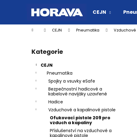
K
Přejít
na
o
CEJN
Pneu
obsah
Zpět
Zpět
š
do
do
í
Domů
CEJN
Pneumatika
Vzduchové a
k
obchodu
obchodu
P
o
Kategorie
Přeskočit
s
kategorie
t
CEJN
r
Pneumatika
a
Spojky a vsuvky eSafe
n
Bezpečnostní hadicové a
n
kabelové navijáky uzavřené
í
Hadice
p
Vzduchové a kapalinové pistole
a
Ofukovací pistole 209 pro
vzduch a kapaliny
n
Příslušenství na vzduchové a
RYCHLOSPOJKA ESAFE R 1/2" VNĚJŠÍ
e
kapalinové pistole