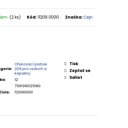
adem
(2 ks)
Kód:
11209 0000
Značka:
Cejn
Tisk
Ofukovací pistole
gorie
:
209 pro vzduch a
Zeptat se
kapaliny
Sdílet
ka
:
12
7391390121080
číslo
:
112090000