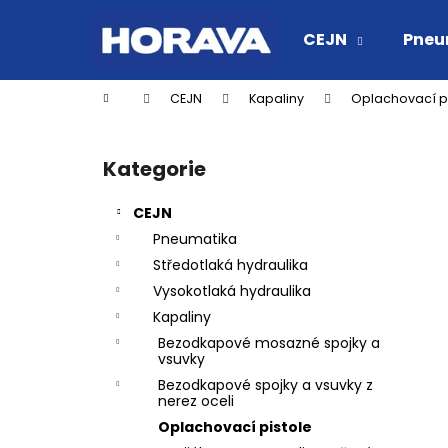
K
Přejít
na
o
CEJN
Pneu
obsah
Zpět
Zpět
š
do
do
í
Domů
CEJN
Kapaliny
Oplachovací p
k
obchodu
obchodu
P
o
Kategorie
Přeskočit
s
kategorie
t
CEJN
r
Pneumatika
a
Středotlaká hydraulika
n
Vysokotlaká hydraulika
n
Kapaliny
í
Bezodkapové mosazné spojky a
p
vsuvky
a
Bezodkapové spojky a vsuvky z
nerez oceli
n
Oplachovací pistole
RYCHLOSPOJKA ESAFE R 1/2" VNĚJŠÍ
e