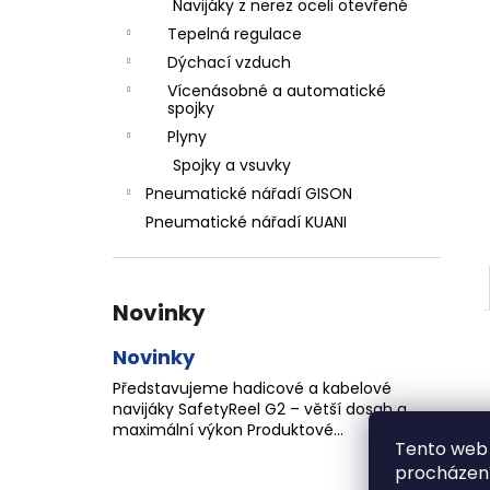
ZÁVIT
Navijáky z nerez oceli otevřené
l
684,86 Kč
Tepelná regulace
Dýchací vzduch
Vícenásobné a automatické
spojky
Plyny
Spojky a vsuvky
Pneumatické nářadí GISON
Pneumatické nářadí KUANI
Novinky
Novinky
Představujeme hadicové a kabelové
navijáky SafetyReel G2 – větší dosah a
maximální výkon Produktové...
Tento web 
procházení