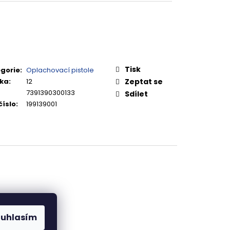
Tisk
gorie
:
Oplachovací pistole
ka
:
12
Zeptat se
7391390300133
Sdílet
číslo
:
199139001
ouhlasím