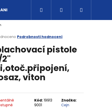
Hledat
Přihlášení
Nákupní
UANI
Tipy a rady
Kontakty
Obchodní po
n
košík
rné
odnoceno
Podrobnosti hodnocení
cení
lachovací pistole
ktu
/2"
i,otoč.připojení,
ček.
saz, viton
entálně
Kód:
19913
Značka:
stupné
9001
Cejn
G3/4" VNITŘNÍ FVMQ