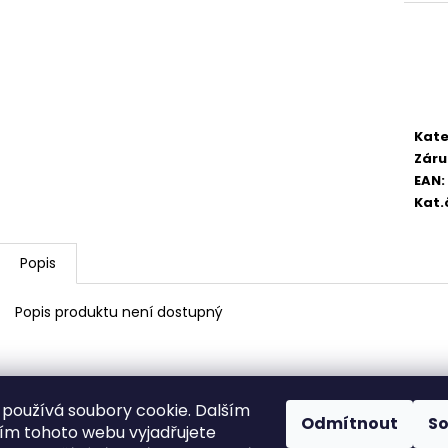
2 750,33 Kč
4 420,13 Kč
Kate
Záru
EAN
:
Kat.
Popis
Popis produktu není dostupný
používá soubory cookie. Dalším
Odmítnout
S
m tohoto webu vyjadřujete