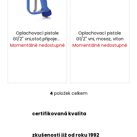
č
u
j
e
m
Oplachovací pistole
Oplachovací pistole
e
G1/2" vni,otoč.připojení,
G1/2" vni, mosaz, viton
mosaz, viton
Momentálně nedostupné
Momentálně nedostupné
VSUVKA
G
3/4"
VNITŘNÍ
FVMQ
2
750,33
Kč
4
položek celkem
O
v
l
certifikovaná kvalita
á
d
a
zkušenosti již od roku 1992
c