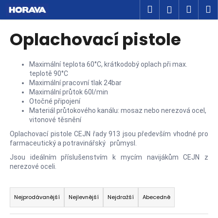
K
Přejít
Hledat
Náku
M
Přihlášen
na
o
obsah
Zpět
Zpět
košík
š
Oplachovací pistole
í
C
k
o
Maximální teplota 60°C, krátkodobý oplach při max.
teplotě 90°C
p
Maximální pracovní tlak 24bar
o
Maximální průtok 60l/min
t
Otočné připojení
Materiál průtokového kanálu: mosaz nebo nerezová ocel,
ř
vitonové těsnění
e
Oplachovací pistole CEJN řady 913 jsou především vhodné pro
b
farmaceutický a potravinářský průmysl.
u
Jsou ideálním příslušenstvím k mycím navijákům CEJN z
j
nerezové oceli.
e
Ř
t
a
Nejprodávanější
Nejlevnější
Nejdražší
Abecedně
e
z
n