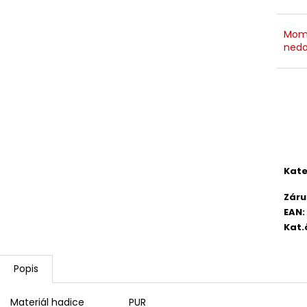
2 750,33 Kč
4 420,13 Kč
Mom
nedo
Kate
Záru
EAN
:
Kat.
Popis
Materiál hadice
PUR