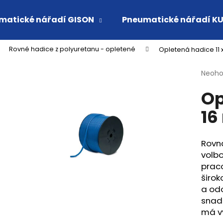
matické nářadí GISON
Pneumatické nářadí K
Rovné hadice z polyuretanu - opletené
Opletená hadice 11 
Co potřebujete najít?
Průmě
Neoh
hodno
Op
produ
HLEDAT
je
16
0,0
z
5
Doporučujeme
hvězdi
Rovná
volbo
praco
širok
a odo
snad
má vy
VSUVKA G 3/4" VNITŘNÍ FVMQ
RYCHLOSPOJKA 