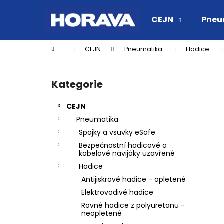
K
Přejít
na
o
CEJN
Pneu
obsah
Zpět
Zpět
š
do
do
í
Domů
CEJN
Pneumatika
Hadice
k
obchodu
obchodu
P
o
Kategorie
Přeskočit
s
kategorie
t
CEJN
r
Pneumatika
a
Spojky a vsuvky eSafe
n
Bezpečnostní hadicové a
n
kabelové navijáky uzavřené
í
Hadice
p
Antijiskrové hadice - opletené
a
Elektrovodivé hadice
n
Rovné hadice z polyuretanu -
neopletené
RYCHLOSPOJKA ESAFE R 1/2" VNĚJŠÍ
e