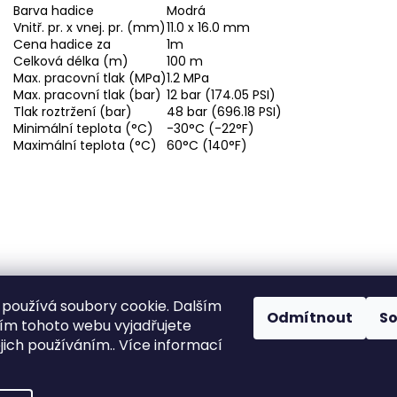
Barva hadice
Modrá
Vnitř. pr. x vnej. pr. (mm)
11.0 x 16.0 mm
Cena hadice za
1m
Celková délka (m)
100 m
Max. pracovní tlak (MPa)
1.2 MPa
Max. pracovní tlak (bar)
12 bar (174.05 PSI)
Tlak roztržení (bar)
48 bar (696.18 PSI)
Minimální teplota (°C)
-30°C (-22°F)
Maximální teplota (°C)
60°C (140°F)
používá soubory cookie. Dalším
Odmítnout
S
m tohoto webu vyjadřujete
ejich používáním.. Více informací