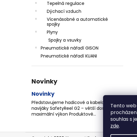
Tepelná regulace
Dýchací vzduch
Vícenásobné a automatické
spojky
Plyny
Spojky a vsuvky
Pneumatické nářadí GISON
Pneumatické nářadí KUANI
Novinky
Novinky
Představujeme hadicové a kabelové
Tento web 
navijáky SafetyReel G2 – větší dosah a
procházení
maximální výkon Produktové...
souhlas s j
zde
.
Z