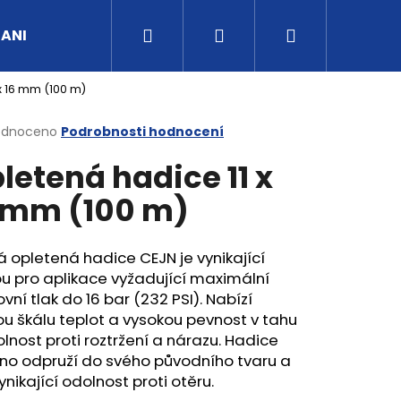
Hledat
Přihlášení
Nákupní
UANI
Tipy a rady
Kontakty
Obchodní po
x 16 mm (100 m)
košík
rné
odnoceno
Podrobnosti hodnocení
cení
letená hadice 11 x
ktu
 mm (100 m)
ček.
 opletená hadice CEJN je vynikající
u pro aplikace vyžadující maximální
vní tlak do 16 bar (232 PSI). Nabízí
ou škálu teplot a vysokou pevnost v tahu
lnost proti roztržení a nárazu. Hadice
no odpruží do svého původního tvaru a
nikající odolnost proti otěru.
G3/4" VNITŘNÍ FVMQ