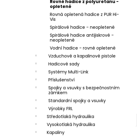
ZÁVIT
Rovné hadice z polyuretanu -
l
opletené
684,86 Kč
Rovná opletená hadice z PUR Hi-
Vis
Spirálové hadice - neopletené
Spirálové hadice antijiskrové -
neopletené
Vodní hadice - rovné opletené
Vzduchové a kapalinové pistole
Hadicové sady
Systémy Multi-Link
Příslušenství
Spojky a vsuvky s bezpečnostním
zámkem
Standardní spojky a vsuvky
Výrobky FRL
Středotlaká hydraulika
Vysokotlaká hydraulika
Kapaliny