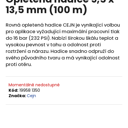
je
a
13,5 mm (100 m)
0,0
z
j
5
í
hvězdiček.
Rovná opletená hadice CEJN je vynikající volbou
t
pro aplikace vyžadující maximální pracovní tlak
?
do 16 bar (232 PSI). Nabízí širokou škálu teplot a
vysokou pevnost v tahu a odolnost proti
roztržení a nárazu. Hadice snadno odpruží do
svého původního tvaru a má vynikající odolnost
proti otěru.
HLEDAT
Momentálně nedostupné
D
Kód:
19958 1350
Značka:
Cejn
o
p
o
r
u