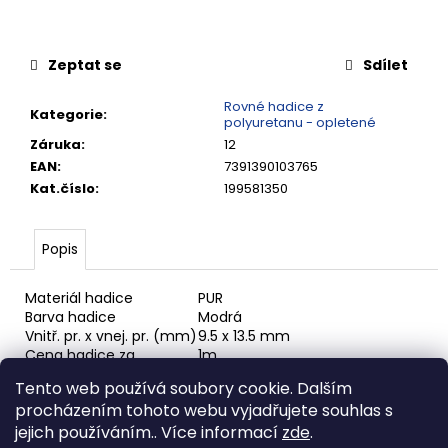
č
u
j
Zeptat se
Sdílet
e
m
Rovné hadice z
e
Kategorie
:
polyuretanu - opletené
Záruka
:
12
EAN
:
7391390103765
RYCHLOSPOJKA
ESAFE
Kat.číslo
:
199581350
R
1/2"
VNĚJŠÍ
Popis
ZÁVIT
684,86
Materiál hadice
PUR
Kč
Barva hadice
Modrá
Vnitř. pr. x vnej. pr. (mm)
9.5 x 13.5 mm
Cena hadice za
1m
Celková délka (m)
100 m
Tento web používá soubory cookie. Dalším
Max. pracovní tlak (MPa)
1.2 MPa
procházením tohoto webu vyjadřujete souhlas s
Max. pracovní tlak (bar)
12 bar (174.05 PSI)
Tlak roztržení (bar)
48 bar (696.18 PSI)
jejich používáním.. Více informací
zde
.