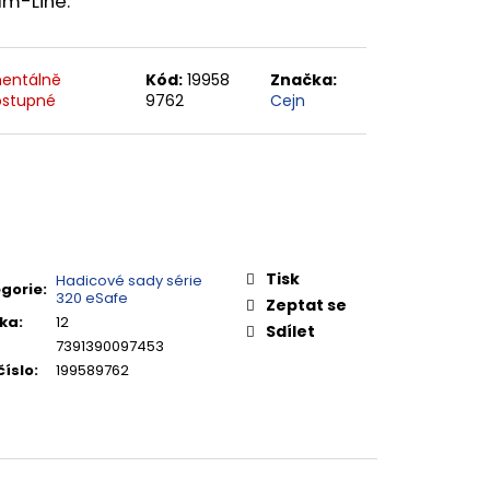
am-Line.
entálně
Kód:
19958
Značka:
stupné
9762
Cejn
Tisk
Hadicové sady série
gorie
:
320 eSafe
Zeptat se
ka
:
12
Sdílet
7391390097453
číslo
:
199589762