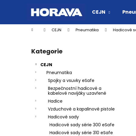
K
Přejít
na
o
CEJN
Pneu
obsah
Zpět
Zpět
š
do
do
í
Domů
CEJN
Pneumatika
Hadicové s
k
obchodu
obchodu
P
o
Kategorie
Přeskočit
s
kategorie
t
CEJN
r
Pneumatika
a
Spojky a vsuvky eSafe
n
Bezpečnostní hadicové a
n
kabelové navijáky uzavřené
í
Hadice
p
Vzduchové a kapalinové pistole
a
Hadicové sady
n
Hadicové sady série 300 eSafe
RYCHLOSPOJKA ESAFE R 1/2" VNĚJŠÍ
e
Hadicové sady série 310 eSafe