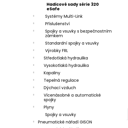
ZÁVIT
l
Hadicové sady série 320
684,86 Kč
eSafe
Systémy Multi-Link
Příslušenství
Spojky a vsuvky s bezpečnostním
zámkem
Standardní spojky a vsuvky
Výrobky FRL
Středotlaká hydraulika
Vysokotlaká hydraulika
Kapaliny
Tepelná regulace
Dýchací vzduch
Vícenásobné a automatické
spojky
Plyny
Spojky a vsuvky
Pneumatické nářadí GISON