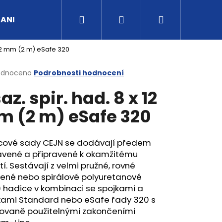
Hledat
Přihlášení
Nákupní
UANI
Tipy a rady
Kontakty
Obchodní po
 12 mm (2 m) eSafe 320
košík
rné
odnoceno
Podrobnosti hodnocení
cení
az. spir. had. 8 x 12
ktu
 (2 m) eSafe 320
ček.
cové sady CEJN se dodávají předem
avené a připravené k okamžitému
tí. Sestávají z velmi pružné, rovné
tené nebo spirálové polyuretanové
 hadice v kombinaci se spojkami a
kami Standard nebo eSafe řady 320 s
ovaně použitelnými zakončeními
G3/4" VNITŘNÍ FVMQ