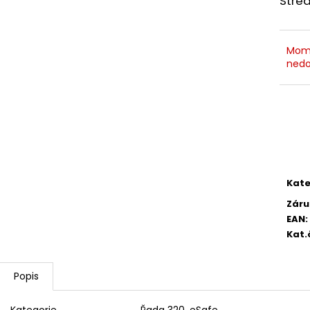
Stre
2 750,33 Kč
4 420,13 Kč
Mom
nedo
Kate
Záru
EAN
:
Kat.
Popis
Kategorie
Řada 320, eSafe