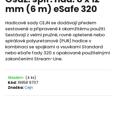
je
a
mm (6 m) eSafe 320
0,0
z
j
5
í
hvězdiček.
Hadicové sady CEJN se dodávají předem
t
sestavené a připravené k okamžitému použití.
?
Sestávají z velmi pružné, rovné opletené nebo
spirálové polyuretanové (PUR) hadice v
kombinaci se spojkami a vsuvkami Standard
nebo eSafe řady 320 s opakovaně použitelnými
zakončeními Stream-Line.
HLEDAT
Skladem
(4 ks)
D
Kód:
19958 9707
Značka:
Cejn
o
p
o
r
u