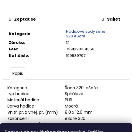
č
u
j
Zeptat se
Sdílet
e
m
Hadicové sady série
e
Kategorie
:
320 eSafe
Záruka
:
12
EAN
:
7391390134356
RYCHLOSPOJKA
ESAFE
Kat.číslo
:
199589707
R
1/2"
VNĚJŠÍ
Popis
ZÁVIT
684,86
Kategorie
Řada 320, eSafe
Kč
typ hadice
Spirálová
Materiál hadice
PUR
Barva hadice
Modrá
Vnitř. pr. x vnej. pr. (mm)
8.0 x 12.0 mm
Zakončení
eSafe 320
Provozní délka (m)
6 m
Celková délka (m)
6 m