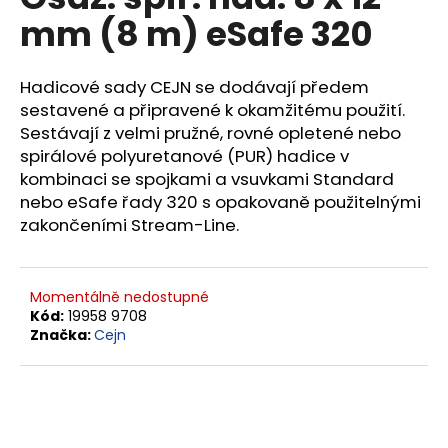
je
a
mm (8 m) eSafe 320
0,0
z
j
5
í
hvězdiček.
Hadicové sady CEJN se dodávají předem
t
sestavené a připravené k okamžitému použití.
?
Sestávají z velmi pružné, rovné opletené nebo
spirálové polyuretanové (PUR) hadice v
kombinaci se spojkami a vsuvkami Standard
nebo eSafe řady 320 s opakovaně použitelnými
zakončeními Stream-Line.
HLEDAT
Momentálně nedostupné
D
Kód:
19958 9708
Značka:
Cejn
o
p
o
r
u