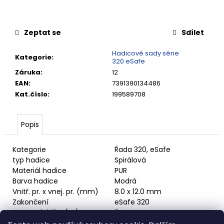
č
u
j
Zeptat se
Sdílet
e
m
Hadicové sady série
e
Kategorie
:
320 eSafe
Záruka
:
12
EAN
:
7391390134486
RYCHLOSPOJKA
G3/4"
Kat.číslo
:
199589708
VNITŘNÍ
FVMQ
4
Popis
420,13
Kč
Kategorie
Řada 320, eSafe
typ hadice
Spirálová
Materiál hadice
PUR
Barva hadice
Modrá
Vnitř. pr. x vnej. pr. (mm)
8.0 x 12.0 mm
Zakončení
eSafe 320
Provozní délka (m)
8 m
Celková délka (m)
8 m