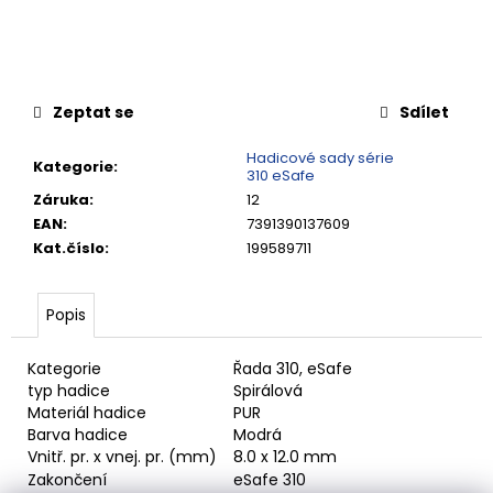
č
u
j
e
m
Zeptat se
Sdílet
e
Hadicové sady série
Kategorie
:
310 eSafe
RYCHLOSPOJKA
Záruka
:
12
G3/4"
EAN
:
7391390137609
VNITŘNÍ
FVMQ
Kat.číslo
:
199589711
4
420,13
Kč
Popis
Kategorie
Řada 310, eSafe
typ hadice
Spirálová
Materiál hadice
PUR
Barva hadice
Modrá
Vnitř. pr. x vnej. pr. (mm)
8.0 x 12.0 mm
Zakončení
eSafe 310