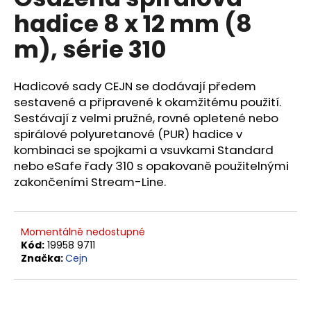
je
a
hadice 8 x 12 mm (8
0,0
z
j
m), série 310
5
í
hvězdiček.
t
Hadicové sady CEJN se dodávají předem
?
sestavené a připravené k okamžitému použití.
Sestávají z velmi pružné, rovné opletené nebo
spirálové polyuretanové (PUR) hadice v
kombinaci se spojkami a vsuvkami Standard
HLEDAT
nebo eSafe řady 310 s opakovaně použitelnými
zakončeními Stream-Line.
D
Momentálně nedostupné
o
Kód:
19958 9711
p
Značka:
Cejn
o
r
u