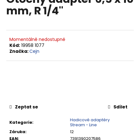
je
a
mm, R 1/4"
0,0
z
j
5
í
hvězdiček.
t
?
Momentálně nedostupné
Kód:
19958 1077
Značka:
Cejn
HLEDAT
D
o
Zeptat se
Sdílet
p
o
Hadicové adaptéry
Kategorie
:
Stream - Line
r
Záruka
:
12
u
EAN
:
7391390207586