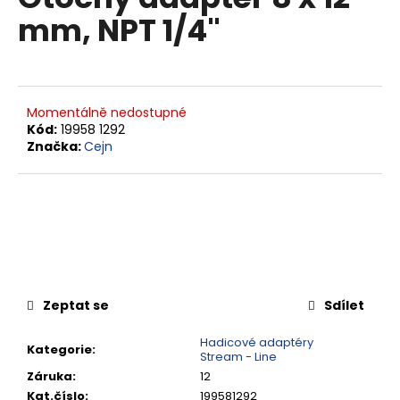
je
a
mm, NPT 1/4"
0,0
z
j
5
í
hvězdiček.
t
?
Momentálně nedostupné
Kód:
19958 1292
Značka:
Cejn
HLEDAT
D
o
Zeptat se
Sdílet
p
o
Hadicové adaptéry
Kategorie
:
Stream - Line
r
Záruka
:
12
u
Kat.číslo
:
199581292