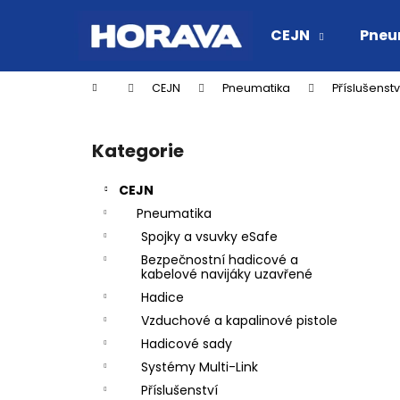
K
Přejít
na
o
CEJN
Pneu
obsah
Zpět
Zpět
š
do
do
í
Domů
CEJN
Pneumatika
Příslušenstv
k
obchodu
obchodu
P
o
Kategorie
Přeskočit
s
kategorie
t
CEJN
r
Pneumatika
a
Spojky a vsuvky eSafe
n
Bezpečnostní hadicové a
n
kabelové navijáky uzavřené
í
Hadice
p
Vzduchové a kapalinové pistole
a
Hadicové sady
n
Systémy Multi-Link
RYCHLOSPOJKA ESAFE R 1/2" VNĚJŠÍ
e
Příslušenství