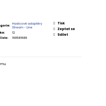
Tisk
Hadicové adaptéry
gorie
:
Stream - Line
Zeptat se
ka
:
12
Sdílet
číslo
:
199581686
lomu