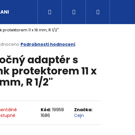
Hledat
Přihlášení
Nákupní
UANI
Tipy a rady
Kontakty
Obchodní po
 protektorem 11 x 16 mm, R 1/2"
košík
rné
odnoceno
Podrobnosti hodnocení
cení
očný adaptér s
ktu
nk protektorem 11 x
 mm, R 1/2"
ček.
entálně
Kód:
19958
Značka:
stupné
1686
Cejn
G3/4" VNITŘNÍ FVMQ