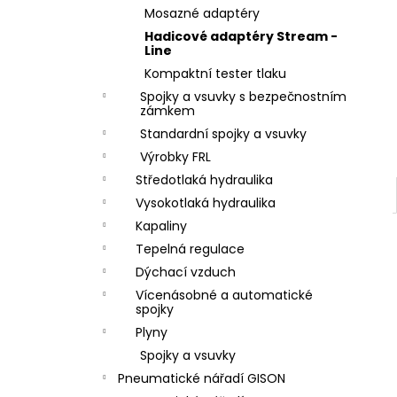
ZÁVIT
l
Mosazné adaptéry
684,86 Kč
Hadicové adaptéry Stream -
Line
Kompaktní tester tlaku
Spojky a vsuvky s bezpečnostním
zámkem
Standardní spojky a vsuvky
Výrobky FRL
Středotlaká hydraulika
Vysokotlaká hydraulika
Kapaliny
Tepelná regulace
Dýchací vzduch
Vícenásobné a automatické
spojky
Plyny
Spojky a vsuvky
Pneumatické nářadí GISON