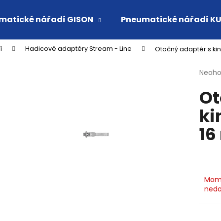
matické nářadí GISON
Pneumatické nářadí K
í
Hadicové adaptéry Stream - Line
Otočný adaptér s kink
Co potřebujete najít?
Průmě
Neoh
hodno
Ot
produ
HLEDAT
je
ki
0,0
z
16
5
Doporučujeme
hvězdi
Mom
nedo
VSUVKA G 3/4" VNITŘNÍ FVMQ
RYCHLOSPOJKA 