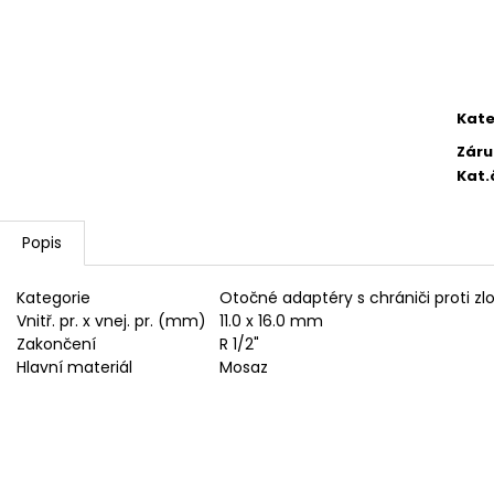
2 750,33 Kč
4 420,13 Kč
Kate
Záru
Kat.
Popis
Kategorie
Otočné adaptéry s chrániči proti z
Vnitř. pr. x vnej. pr. (mm)
11.0 x 16.0 mm
Zakončení
R 1/2"
Hlavní materiál
Mosaz