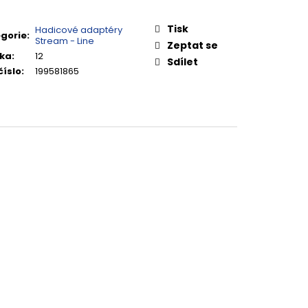
Tisk
Hadicové adaptéry
gorie
:
Stream - Line
Zeptat se
ka
:
12
Sdílet
číslo
:
199581865