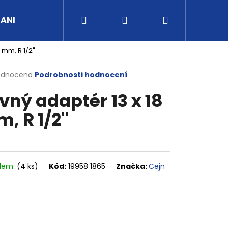
Hledat
Přihlášení
Nákupní
UANI
Tipy a rady
Kontakty
Obchodní po
 mm, R 1/2"
košík
rné
odnoceno
Podrobnosti hodnocení
cení
vný adaptér 13 x 18
ktu
, R 1/2"
ček.
adem
(4 ks)
Kód:
19958 1865
Značka:
Cejn
G3/4" VNITŘNÍ FVMQ