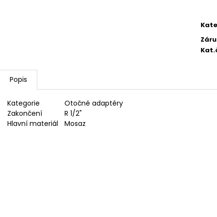
2 750,33 Kč
4 420,13 Kč
Kate
Záru
Kat.
Popis
Kategorie
Otočné adaptéry
Zakončení
R 1/2"
Hlavní materiál
Mosaz