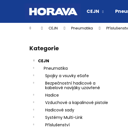
K
Přejít
na
o
CEJN
Pneu
obsah
Zpět
Zpět
š
do
do
í
Domů
CEJN
Pneumatika
Příslušenstv
k
obchodu
obchodu
P
o
Kategorie
Přeskočit
s
kategorie
t
CEJN
r
Pneumatika
a
Spojky a vsuvky eSafe
n
Bezpečnostní hadicové a
n
kabelové navijáky uzavřené
í
Hadice
p
Vzduchové a kapalinové pistole
a
Hadicové sady
n
Systémy Multi-Link
RYCHLOSPOJKA ESAFE R 1/2" VNĚJŠÍ
e
Příslušenství