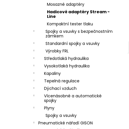
ZÁVIT
l
Mosazné adaptéry
684,86 Kč
Hadicové adaptéry Stream -
Line
Kompaktní tester tlaku
Spojky a vsuvky s bezpečnostním
zámkem
Standardní spojky a vsuvky
Výrobky FRL
Středotlaká hydraulika
Vysokotlaká hydraulika
Kapaliny
Tepelná regulace
Dýchací vzduch
Vícenásobné a automatické
spojky
Plyny
Spojky a vsuvky
Pneumatické nářadí GISON