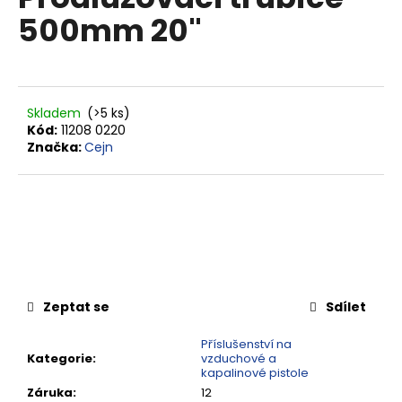
je
a
500mm 20"
0,0
z
j
5
í
hvězdiček.
t
?
Skladem
(>5 ks)
Kód:
11208 0220
Značka:
Cejn
HLEDAT
D
o
Zeptat se
Sdílet
p
o
Příslušenství na
Kategorie
:
vzduchové a
r
kapalinové pistole
u
Záruka
:
12