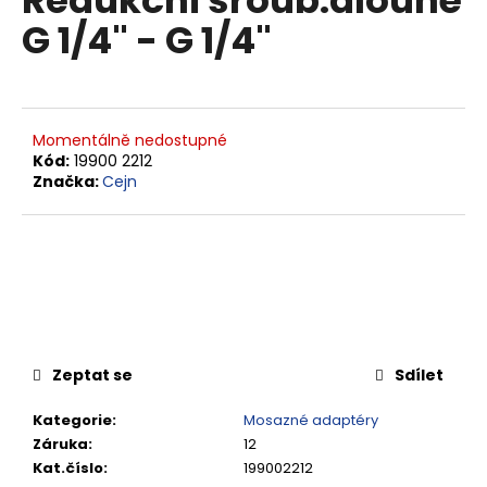
Redukční šroub.dlouhé
je
a
G 1/4" - G 1/4"
0,0
z
j
5
í
hvězdiček.
t
?
Momentálně nedostupné
Kód:
19900 2212
Značka:
Cejn
HLEDAT
D
o
Zeptat se
Sdílet
p
o
Kategorie
:
Mosazné adaptéry
r
Záruka
:
12
u
Kat.číslo
:
199002212