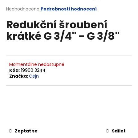
a
Průměrné
Neohodnoceno
Podrobnosti hodnocení
j
hodnocení
Redukční šroubení
produktu
í
je
t
krátké G 3/4" - G 3/8"
0,0
?
z
5
hvězdiček.
Momentálně nedostupné
Kód:
19900 3244
HLEDAT
Značka:
Cejn
D
o
p
o
r
Zeptat se
Sdílet
u