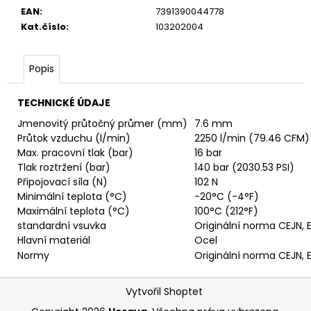
č
EAN
:
7391390044778
u
Kat.číslo
:
103202004
j
e
m
Popis
e
TECHNICKÉ ÚDAJE
VSUVKA
Jmenovitý průtočný průmer (mm)
7.6 mm
G
Průtok vzduchu (l/min)
2250 l/min (79.46 CFM)
3/4"
Max. pracovní tlak (bar)
16 bar
VNITŘNÍ
FVMQ
Tlak roztržení (bar)
140 bar (2030.53 PSI)
Připojovací síla (N)
102 N
2
750,33
Minimální teplota (°C)
-20°C (-4°F)
Kč
Maximální teplota (°C)
100°C (212°F)
standardní vsuvka
Originální norma CEJN,
Hlavní materiál
Ocel
Normy
Originální norma CEJN,
Z
Vytvořil Shoptet
á