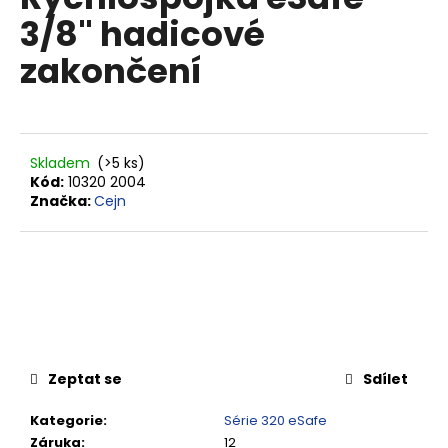
je
a
3/8" hadicové
0,0
z
j
zakončení
5
í
hvězdiček.
t
?
Skladem
(>5 ks)
Kód:
10320 2004
Značka:
Cejn
HLEDAT
D
o
p
Zeptat se
Sdílet
o
r
Kategorie
:
Série 320 eSafe
u
Záruka
:
12