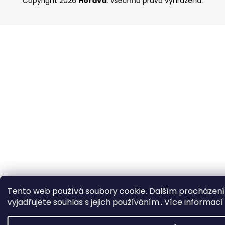
Copyright 2026
Horava
. Všechna práva vyhrazena.
p
a
t
í
Tento web používá soubory cookie. Dalším procházen
vyjadřujete souhlas s jejich používáním.. Více informací