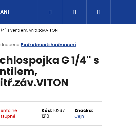
Hledat
Přihlášení
Nákupní
UANI
Tipy a rady
Kontakty
Obchodní po
/4" s ventilem, vnitř.záv.VITON
košík
rné
odnoceno
Podrobnosti hodnocení
cení
chlospojka G 1/4" s
ktu
ntilem,
itř.záv.VITON
ček.
entálně
Kód:
10267
Značka:
stupné
1210
Cejn
G3/4" VNITŘNÍ FVMQ