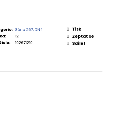
Tisk
gorie
:
Série 267, DN4
ka
:
12
Zeptat se
číslo
:
102671210
Sdílet