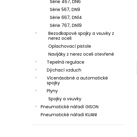
ZÁVIT
Série 467, DN6
l
684,86 Kč
Série 567, DN9
Série 667, DN14
Série 767, DN19
Bezodkapové spojky a vsuvky z
nerez oceli
Oplachovací pistole
Navijáky z nerez oceli otevřené
Tepelná regulace
Dýchací vzduch
Vícenásobné a automatické
spojky
Plyny
Spojky a vsuvky
Pneumatické nářadí GISON
Pneumatické nářadí KUANI