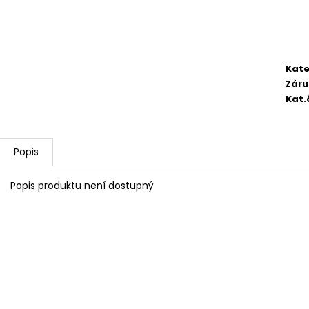
2 750,33 Kč
4 420,13 Kč
Kate
Záru
Kat.
Popis
Popis produktu není dostupný