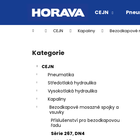
K
Přejít
na
o
CEJN
Pneu
obsah
Zpět
Zpět
š
do
do
í
Domů
CEJN
Kapaliny
Bezodkapové m
k
obchodu
obchodu
P
o
Kategorie
Přeskočit
s
kategorie
t
CEJN
r
Pneumatika
a
Středotlaká hydraulika
n
Vysokotlaká hydraulika
n
Kapaliny
í
Bezodkapové mosazné spojky a
p
vsuvky
a
Příslušenství pro bezodkapovou
řadu
n
Série 267, DN4
RYCHLOSPOJKA ESAFE R 1/2" VNĚJŠÍ
e