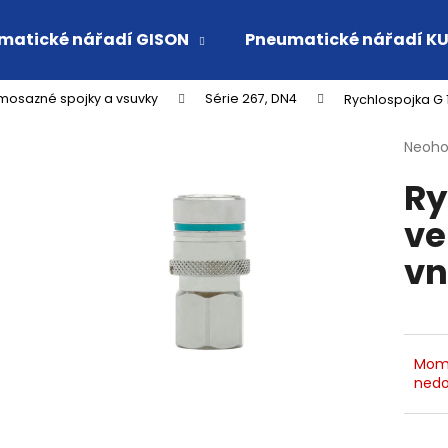
matické nářadí GISON
Pneumatické nářadí K
osazné spojky a vsuvky
Série 267, DN4
Rychlospojka G 1
Co potřebujete najít?
Průmě
Neoh
hodno
Ry
produ
HLEDAT
je
ve
0,0
z
vn
5
Doporučujeme
hvězdi
Mom
nedo
VSUVKA G 3/4" VNITŘNÍ FVMQ
RYCHLOSPOJKA 