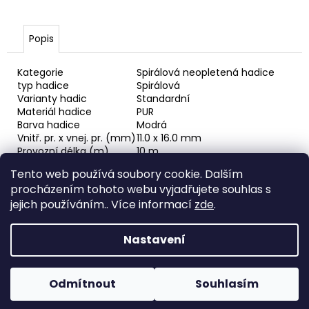
č
u
j
Popis
e
m
Kategorie
Spirálová neopletená hadice
e
typ hadice
Spirálová
Varianty hadic
Standardní
Materiál hadice
PUR
RYCHLOSPOJKA
Barva hadice
Modrá
ESAFE
Vnitř. pr. x vnej. pr. (mm)
11.0 x 16.0 mm
R
Provozní délka (m)
10 m
1/2"
Celková délka (m)
8 m
VNĚJŠÍ
Tento web používá soubory cookie. Dalším
ZÁVIT
Max. pracovní tlak (MPa)
1 MPa
procházením tohoto webu vyjadřujete souhlas s
Max. pracovní tlak (bar)
10 bar (145.04 PSI)
684,86
Tlak roztržení (bar)
25 bar (362.59 PSI)
jejich používáním.. Více informací
zde
.
Kč
Minimální teplota (°C)
-30°C (-22°F)
Maximální teplota (°C)
60°C (140°F)
Nastavení
Z
Vytvořil Shoptet
á
Odmítnout
Souhlasím
Copyright 2026
Horava
. Všechna práva vyhrazena.
p