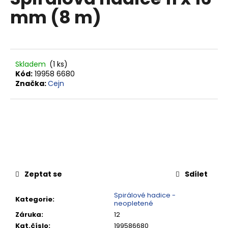
je
a
mm (8 m)
0,0
z
j
5
í
hvězdiček.
t
?
Skladem
(1 ks)
Kód:
19958 6680
Značka:
Cejn
HLEDAT
D
o
Zeptat se
Sdílet
p
o
Spirálové hadice -
Kategorie
:
neopletené
r
Záruka
:
12
u
Kat.číslo
:
199586680