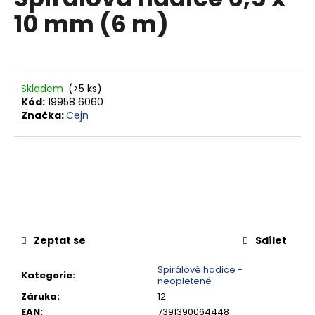
je
a
10 mm (6 m)
0,0
z
j
5
í
hvězdiček.
t
?
Skladem
(>5 ks)
Kód:
19958 6060
Značka:
Cejn
HLEDAT
D
o
Zeptat se
Sdílet
p
o
Spirálové hadice -
Kategorie
:
neopletené
r
Záruka
:
12
u
EAN
:
7391390064448