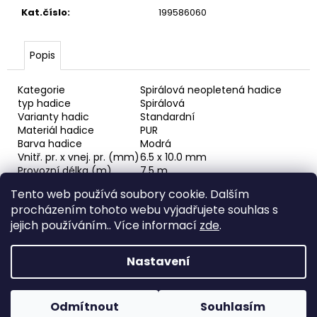
č
Kat.číslo
:
199586060
u
j
e
Popis
m
e
Kategorie
Spirálová neopletená hadice
typ hadice
Spirálová
Varianty hadic
Standardní
RYCHLOSPOJKA
Materiál hadice
PUR
ESAFE
Barva hadice
Modrá
R
1/2"
Vnitř. pr. x vnej. pr. (mm)
6.5 x 10.0 mm
VNĚJŠÍ
Provozní délka (m)
7.5 m
ZÁVIT
Celková délka (m)
6 m
Tento web používá soubory cookie. Dalším
Max. pracovní tlak (MPa)
1 MPa
684,86
procházením tohoto webu vyjadřujete souhlas s
Max. pracovní tlak (bar)
10 bar (145.04 PSI)
Kč
Tlak roztržení (bar)
25 bar (362.59 PSI)
jejich používáním.. Více informací
zde
.
Minimální teplota (°C)
-30°C (-22°F)
Maximální teplota (°C)
60°C (140°F)
Nastavení
Z
Vytvořil Shoptet
á
Odmítnout
Souhlasím
Copyright 2026
Horava
. Všechna práva vyhrazena.