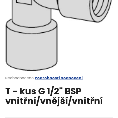
a
j
í
t
?
HLEDAT
Průměrné
Neohodnoceno
Podrobnosti hodnocení
hodnocení
D
T - kus G 1/2" BSP
produktu
o
je
p
vnitřní/vnější/vnitřní
0,0
o
z
r
5
u
hvězdiček.