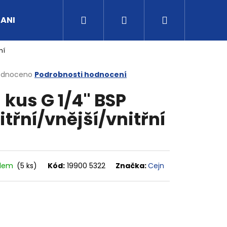
Hledat
Přihlášení
Nákupní
UANI
Tipy a rady
Kontakty
Obchodní po
ní
košík
rné
odnoceno
Podrobnosti hodnocení
cení
- kus G 1/4" BSP
ktu
itřní/vnější/vnitřní
ček.
adem
(5 ks)
Kód:
19900 5322
Značka:
Cejn
G3/4" VNITŘNÍ FVMQ