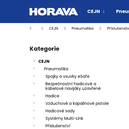
K
Přejít
na
o
CEJN
Pneu
obsah
Zpět
Zpět
š
do
do
í
Domů
CEJN
Pneumatika
Příslušenstv
k
obchodu
obchodu
P
o
Kategorie
Přeskočit
s
kategorie
t
CEJN
r
Pneumatika
a
Spojky a vsuvky eSafe
n
Bezpečnostní hadicové a
n
kabelové navijáky uzavřené
í
Hadice
p
Vzduchové a kapalinové pistole
a
Hadicové sady
n
Systémy Multi-Link
RYCHLOSPOJKA ESAFE R 1/2" VNĚJŠÍ
e
Příslušenství