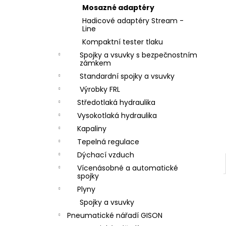
ZÁVIT
l
Mosazné adaptéry
684,86 Kč
Hadicové adaptéry Stream -
Line
Kompaktní tester tlaku
Spojky a vsuvky s bezpečnostním
zámkem
Standardní spojky a vsuvky
Výrobky FRL
Středotlaká hydraulika
Vysokotlaká hydraulika
Kapaliny
Tepelná regulace
Dýchací vzduch
Vícenásobné a automatické
spojky
Plyny
Spojky a vsuvky
Pneumatické nářadí GISON