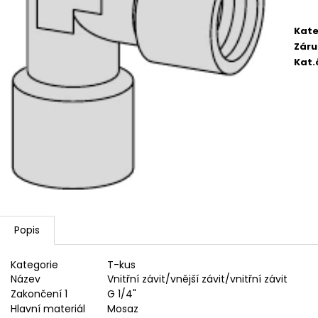
2 750,33 Kč
4 420,13 Kč
Kate
Záru
Kat.
Popis
Kategorie
T-kus
Název
Vnitřní závit/vnější závit/vnitřní závit
Zakončení 1
G 1/4"
Hlavní materiál
Mosaz