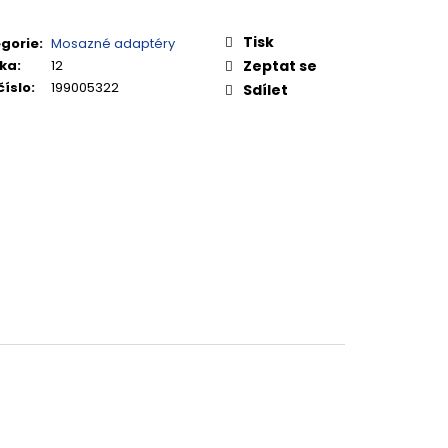
Tisk
gorie
:
Mosazné adaptéry
ka
:
12
Zeptat se
číslo
:
199005322
Sdílet