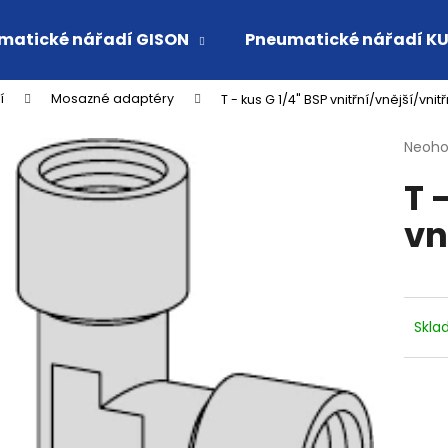
matické nářadí GISON
Pneumatické nářadí K
í
Mosazné adaptéry
T - kus G 1/4" BSP vnitřní/vnější/vnitř
Co potřebujete najít?
Průmě
Neoh
hodno
T 
produ
HLEDAT
je
vn
0,0
z
5
Doporučujeme
hvězdi
Skl
VSUVKA G 3/4" VNITŘNÍ FVMQ
RYCHLOSPOJKA 