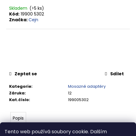
č
u
Skladem
(>5 ks)
j
Kód:
19900 5302
e
Značka:
Cejn
m
e
RYCHLOSPOJKA
G3/4"
VNITŘNÍ
FVMQ
Zeptat se
Sdílet
4
420,13
Kč
Kategorie
:
Mosazné adaptéry
Záruka
:
12
Kat.číslo
:
199005302
Popis
Tento web používá soubory cookie. Dalším
Kategorie
T-kus