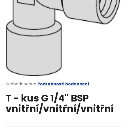
a
j
í
t
?
HLEDAT
Průměrné
Neohodnoceno
Podrobnosti hodnocení
hodnocení
D
T - kus G 1/4" BSP
produktu
o
je
p
vnitřní/vnitřní/vnitřní
0,0
o
z
r
5
u
hvězdiček.